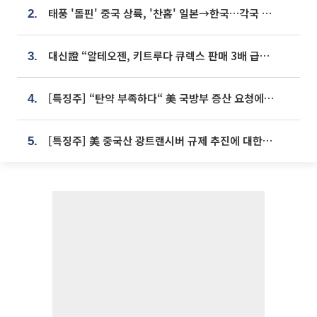
태풍 '돌핀' 중국 상륙, '찬홈' 일본→한국…각국 기상청 예상 경로는?
2.
대신證 “알테오젠, 키트루다 큐렉스 판매 3배 급증…목표가 41만원 상향”
3.
[특징주] “탄약 부족하다“ 美 국방부 증산 요청에⋯국내 방산주 급등세
4.
[특징주] 美 중국산 광트랜시버 규제 추진에 대한광통신 등 광통신株 강세
5.