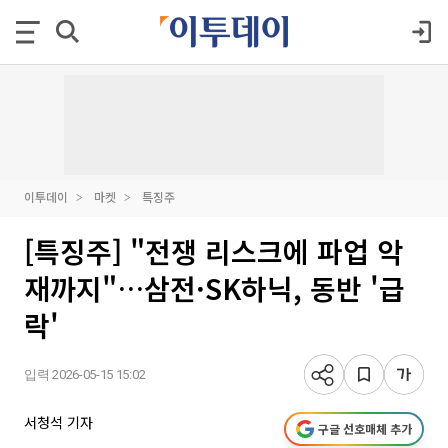
이투데이
마켓
특징주
[특징주] "전쟁 리스크에 파업 악
재까지"…삼전·SK하닉, 동반 '급
락'
입력 2026-05-15 15:02
서청석 기자
구글 선호매체 추가