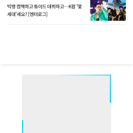
빅뱅 컴백하고 튜이드 데뷔하고⋯K팝 '몇
세대'세요? [엔터로그]