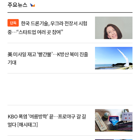
주요뉴스
한국 드론기술, 우크라 전장서 시험
단독
중…“스타트업 여러 곳 참여”
美 미사일 재고 ‘빨간불’…K방산 북미 진출
기대
KBO 폭염 '여름방학' 끝…프로야구 갈 길
멀다 [해시태그]