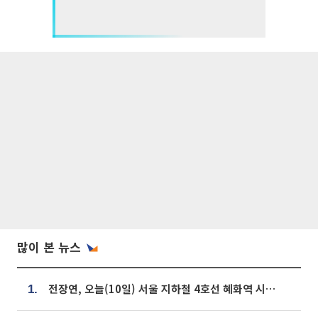
많이 본 뉴스
전장연, 오늘(10일) 서울 지하철 4호선 혜화역 시위…1호선 용산역 무정차
1.