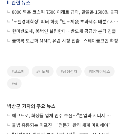
관련 뉴스
8000 찍은 코스피 7500 아래로 급락, 환율은 1500원 돌파
'노벨경제학상' 피터 하윗 "반도체發 초과세수 배분? 시기상조"
한미반도체, 美법인 설립한다…반도체 공급망 본격 진출
블랙록 토큰화 MMF, 유럽 시장 진출∙∙∙스테이블코인 확장
#코스피
#반도체
#삼성전자
#SK하이닉스
#AI
박상군 기자의 주요 뉴스
에코프로, 화장품 업체 인수 추진⋯“본업과 시너지 부족”
불법 유통되는 미프진⋯“전문가 관리 체계 마련해야”