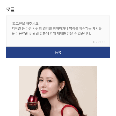
댓글
0 / 300