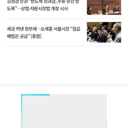
김정관 장관 “반도체 성과급, 주총 승인 받
도록”…상법·자본시장법 개정 시사
세금 꺼낸 정부에…오세훈 서울시장 “집값
해법은 공급” [종합]