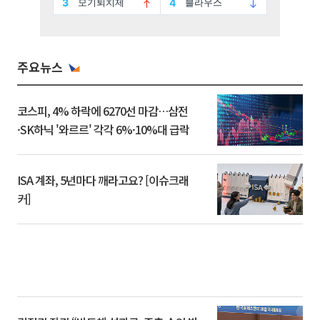
주요뉴스
코스피, 4% 하락에 6270선 마감…삼전
·SK하닉 '와르르' 각각 6%·10%대 급락
ISA 계좌, 5년마다 깨라고요? [이슈크래
커]