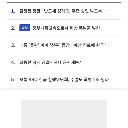
김정관 장관 “반도체 성과급, 주총 승인 받도록”…상법·자본시장법 개정 시사
1.
중부내륙고속도로서 미상 폭발물 발견
속보
2.
태풍 '돌핀' 이어 '찬홈' 등장…예상 경로에 한국 '한숨'
3.
급등한 국제 금값…국내 금시세는?
4.
오늘 KBO 긴급 실행위원회, 주말도 폭염취소 될까
5.