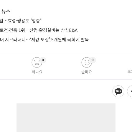
 뉴스
입…효성·쌍용도 ‘껑충’
·토건·건축 1위…산업·환경설비는 삼성E&A
 더 지으라더니…‘제값 보상’ 5개월째 국회에 발목
0
0
화나요
슬퍼요
추