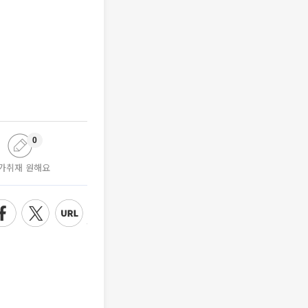
0
가취재 원해요