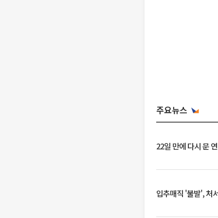
주요뉴스
22일 만에 다시 문 
입추매직 '불발', 처