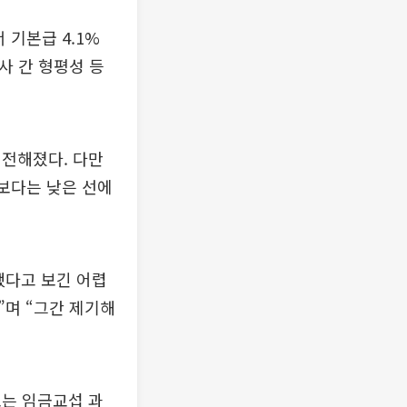
 기본급 4.1%
사 간 형평성 등
 전해졌다. 다만
보다는 낮은 선에
했다고 보긴 어렵
”며 “그간 제기해
조는 임금교섭 과