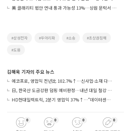
美 클래리티 법안 연내 통과 가능성 13%…상원 문턱서 제동
#삼성전자
#두아리파
#소송
#초상권침해
#도용
김해욱 기자의 주요 뉴스
에코프로, 영업익 전년比 102.7%↑…신사업·소재 다각화 박차
日, 한국산 도금강판 덤핑 예비판정…내년 대일 철강 수출 ‘빨간불’
HD현대일렉트릭, 2분기 영업익 37%↑…“데이터센터 사업, 새로운 성장 축”
0
0
0
0