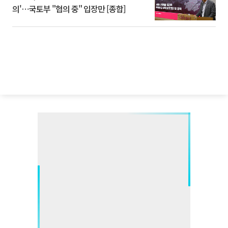
의'⋯국토부 "협의 중" 입장만 [종합]