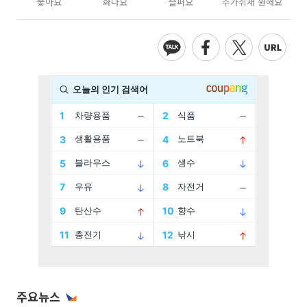
좋아요
화나요
슬퍼요
추가취재 원해요
주요뉴스