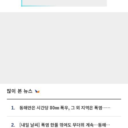
많이 본 뉴스
동해안은 시간당 80㎜ 폭우, 그 외 지역은 폭염…‘극과 극 날씨’
1.
[내일 날씨] 폭염 한풀 꺾여도 무더위 계속⋯동해안 이틀 연속 비
2.