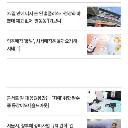
22일 만에 다시 문 연 홈플러스…정상화 바
쁜데 재고 없어 ‘발동동’[가보니]
입추매직 '불발', 처서매직은 올까요? [해
시태그]
콘서트 갈 때 응원봉만?⋯'최애' 위한 필수
품 등장이오! [솔드아웃]
서울시, 정부에 정비사업 규제 완화 '건