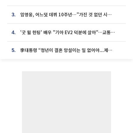
임영웅, 어느덧 데뷔 10주년⋯"가진 것 없던 시절, 내 앞엔 20명의 팬뿐"
3.
'굿 윌 헌팅' 배우 "기아 EV2 덕분에 살아"…교통사고 후 안전성 극찬
4.
李대통령 “청년이 결혼 망설이는 일 없어야...제도상 불이익 조사”
5.