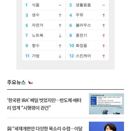
주요뉴스
‘한국판 IRA’ 베일 벗었지만…반도체·배터
리 업계 “시행령이 관건”
與 “세제개편안 다양한 목소리 수렴…이달