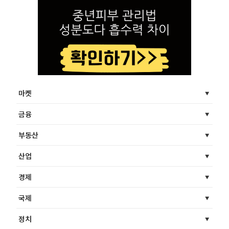
마켓
금융
부동산
산업
경제
국제
정치