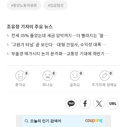
#중앙노동위원회
#임금협상
조유정 기자의 주요 뉴스
전세 35% 줄었는데 세금 압박까지⋯더 빨라지는 '월세화'
'고원가 터널' 끝 보인다…대형 건설사, 수익성 대폭 개선
부울경 메가시티 논의 본격화⋯교통망 기대에 하반기 분양시장 '주목'
0
0
0
0
좋아요
화나요
슬퍼요
추가취재 원해요