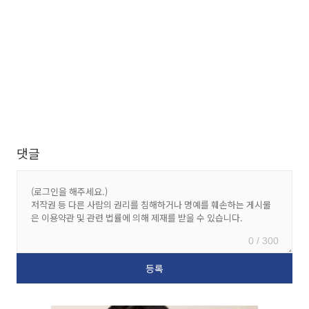
댓글
0 / 300