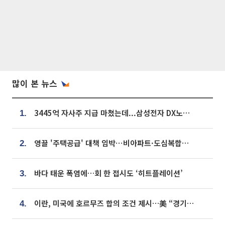
많이 본 뉴스
3445억 자사주 지급 마쳤는데...삼성전자 DX노조, 뒤늦은 '떼쓰기 집회'
1.
영끌 '주택공급' 대책 임박⋯비아파트·도심복합까지 총동원
2.
바다 태운 폭염에…회 한 접시도 ‘히트플레이션’
3.
이란, 미국에 호르무즈 합의 조건 제시…美 “경기 아직 안 끝나” [종합]
4.