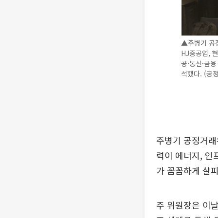
▲주병기 공
HJ중공업, 
공·통신·금융
석했다. (공
주병기 공정거래위
력이 에너지, 인
가 꼼꼼하게 살피
주 위원장은 이날