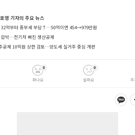
호영 기자의 주요 뉴스
 32억부터 종부세 부담↑…50억이면 454→979만원
’ 압박…전기차 빠진 생산공제
주공제 10억원 상한 검토…양도세 실거주 중심 개편
0
0
화나요
슬퍼요
추