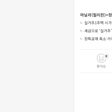
마닐라(필리핀)=정
실거주1주택 시가
세금으로 ‘실거주
장특공제 축소·거
0
좋아요