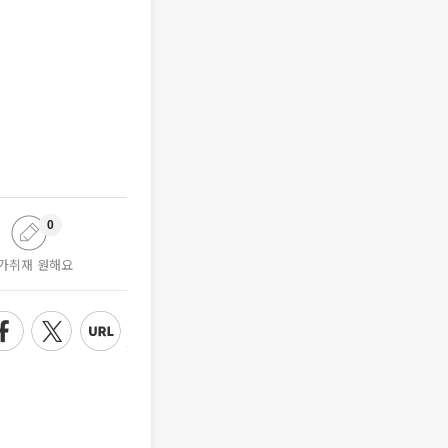
0
가취재 원해요