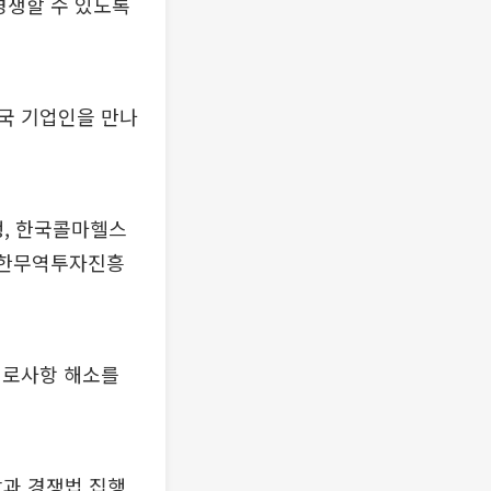
경쟁할 수 있도록
국 기업인을 만나
행, 한국콜마헬스
 대한무역투자진흥
애로사항 해소를
장과 경쟁법 집행