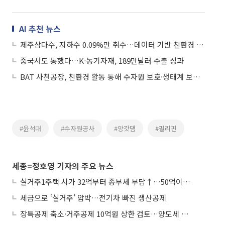
AI 추천 뉴스
제주삼다수, 지하수 0.09%만 취수…데이터 기반 친환경 관리 강화
중국서도 통했다…K-농기자재, 189만달러 수출 성과
BAT 사천공장, 친환경 활동 통해 수자원 보호·생태계 보전 앞장
#윤석대
#수자원공사
#앙갓댐
#필리핀
세종=정호영 기자의 주요 뉴스
실거주1주택 시가 32억부터 종부세 부담↑…50억이면 454→979만원
세금으로 ‘실거주’ 압박…전기차 빠진 생산공제
장특공제 축소·거주공제 10억원 상한 검토…양도세 실거주 중심 개편