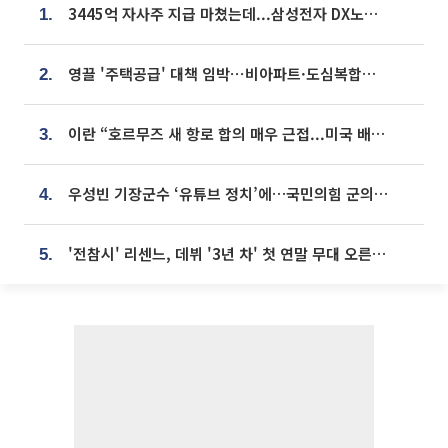
3445억 자사주 지급 마쳤는데...삼성전자 DX노조, 뒤늦은 '떼쓰기 집회'
1.
영끌 '주택공급' 대책 임박⋯비아파트·도심복합까지 총동원
2.
이란 “호르무즈 새 항로 합의 매우 근접...미국 배상 먼저”
3.
우성빈 기장군수 ‘유튜브 정치’에…국민의힘 군의원들 집단 반발
4.
'전참시' 리센느, 데뷔 '3년 차' 첫 연말 무대 오른다⋯"그동안 섭외 안 와"
5.