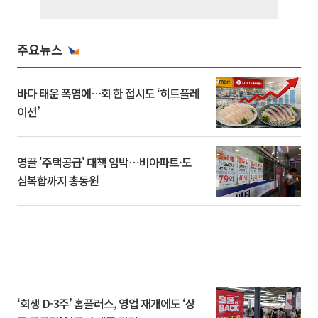
주요뉴스
바다 태운 폭염에…회 한 접시도 ‘히트플레
이션’
영끌 '주택공급' 대책 임박⋯비아파트·도
심복합까지 총동원
‘회생 D-3주’ 홈플러스, 영업 재개에도 ‘상