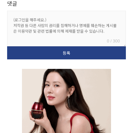
댓글
0 / 300