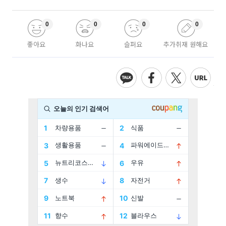
0
0
0
0
좋아요
화나요
슬퍼요
추가취재 원해요