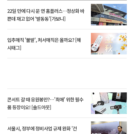
22일 만에 다시 문 연 홈플러스…정상화 바
쁜데 재고 없어 ‘발동동’[가보니]
입추매직 '불발', 처서매직은 올까요? [해
시태그]
콘서트 갈 때 응원봉만?⋯'최애' 위한 필수
품 등장이오! [솔드아웃]
서울시, 정부에 정비사업 규제 완화 '건