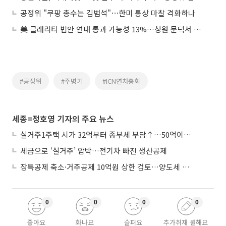
공정위 "쿠팡 총수는 김범석"⋯한미 통상 마찰 격화하나
美 클래리티 법안 연내 통과 가능성 13%…상원 문턱서 제동
#공정위
#주병기
#ICN연차총회
세종=정호영 기자의 주요 뉴스
실거주1주택 시가 32억부터 종부세 부담↑…50억이면 454→979만원
세금으로 ‘실거주’ 압박…전기차 빠진 생산공제
장특공제 축소·거주공제 10억원 상한 검토…양도세 실거주 중심 개편
0
0
0
0
좋아요
화나요
슬퍼요
추가취재 원해요