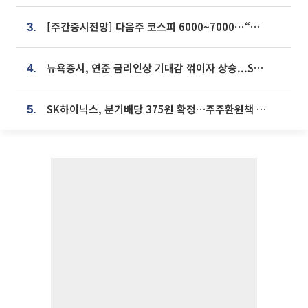
[주간증시전망] 다음주 코스피 6000~7000⋯“外人 수급은 정책이 변수”
3.
뉴욕증시, 연준 금리인상 기대감 꺾이자 상승...S&P500 사상 최고치 [종합]
4.
SK하이닉스, 분기배당 375원 확정…주주환원책 9월로 앞당겨 발표
5.