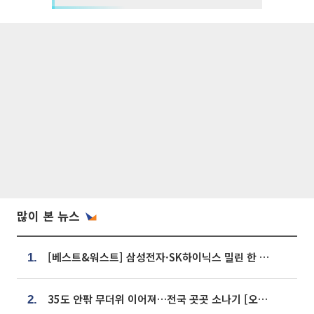
많이 본 뉴스
[베스트&워스트] 삼성전자·SK하이닉스 밀린 한 주…상상인증권은 85% 급등
1.
35도 안팎 무더위 이어져…전국 곳곳 소나기 [오늘 날씨]
2.