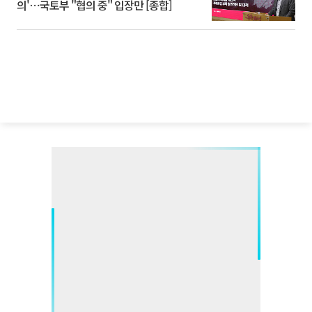
의'⋯국토부 "협의 중" 입장만 [종합]