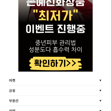
마켓
금융
부동산
산업