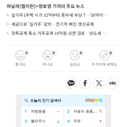
마닐라(필리핀)=정호영 기자의 주요 뉴스
실거주1주택 시가 32억부터 종부세 부담↑…50억이면 454→979만원
세금으로 ‘실거주’ 압박…전기차 빠진 생산공제
장특공제 축소·거주공제 10억원 상한 검토…양도세 실거주 중심 개편
0
0
0
0
좋아요
화나요
슬퍼요
추가취재 원해요