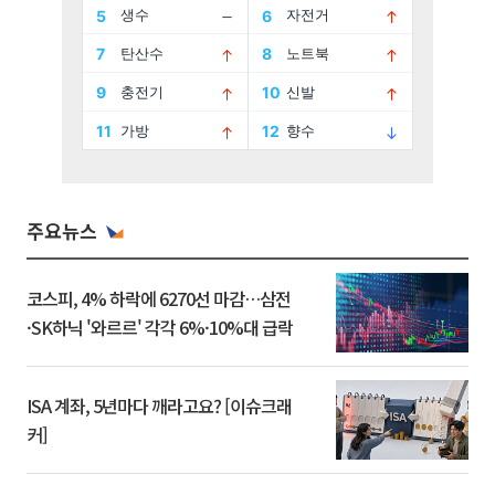
주요뉴스
코스피, 4% 하락에 6270선 마감…삼전
·SK하닉 '와르르' 각각 6%·10%대 급락
ISA 계좌, 5년마다 깨라고요? [이슈크래
커]