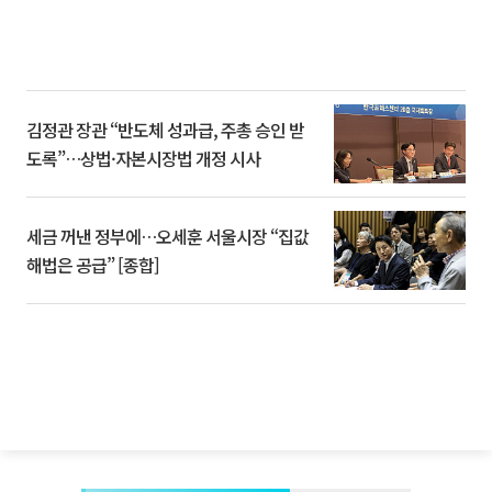
김정관 장관 “반도체 성과급, 주총 승인 받
도록”…상법·자본시장법 개정 시사
세금 꺼낸 정부에…오세훈 서울시장 “집값
해법은 공급” [종합]