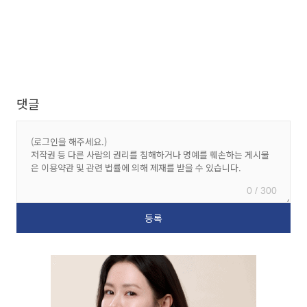
댓글
0 / 300