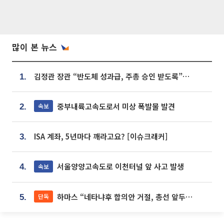
많이 본 뉴스
김정관 장관 “반도체 성과급, 주총 승인 받도록”…상법·자본시장법 개정 시사
1.
중부내륙고속도로서 미상 폭발물 발견
속보
2.
ISA 계좌, 5년마다 깨라고요? [이슈크래커]
3.
서울양양고속도로 이천터널 앞 사고 발생
속보
4.
하마스 “네타냐후 합의안 거절, 총선 앞두고 시간 끌기”
단독
5.