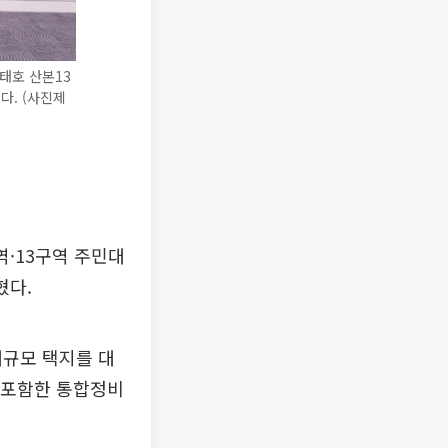
태호 산본13
다. (사진제
·13구역 주민대
혔다.
대규모 택지를 대
을 포함한 통합정비