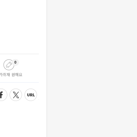
0
가취재 원해요