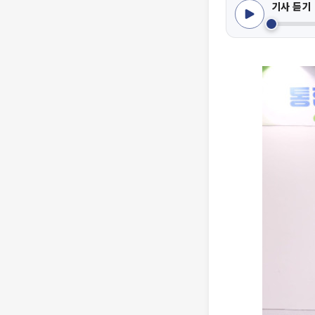
기사 듣기