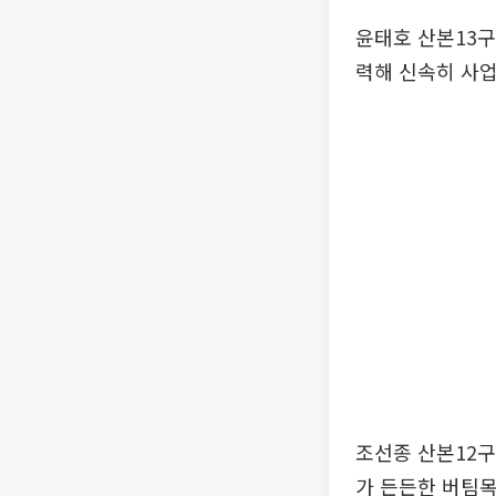
윤태호 산본13구
력해 신속히 사업
조선종 산본12구
가 든든한 버팀목