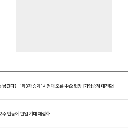
 남긴다?…‘제3자 승계’ 시험대 오른 中企 현장 [기업승계 대전환]
후보주 반등에 편입 기대 재점화