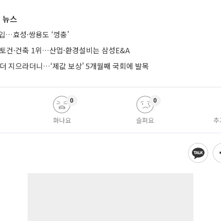
 뉴스
입…효성·쌍용도 ‘껑충’
·토건·건축 1위…산업·환경설비는 삼성E&A
 더 지으라더니…‘제값 보상’ 5개월째 국회에 발목
0
0
화나요
슬퍼요
추