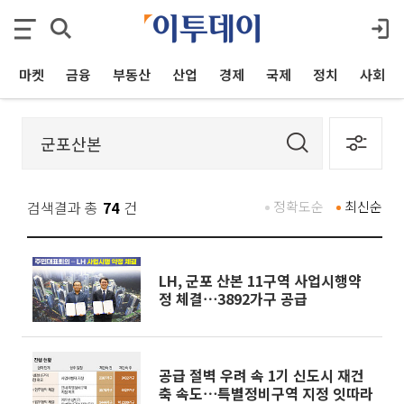
마켓
금융
부동산
산업
경제
국제
정치
사회
검색결과 총
74
건
정확도순
최신순
LH, 군포 산본 11구역 사업시행약
정 체결⋯3892가구 공급
공급 절벽 우려 속 1기 신도시 재건
축 속도⋯특별정비구역 지정 잇따라