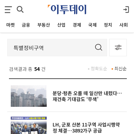
마켓
금융
부동산
산업
경제
국제
정치
사회
검색결과 총
54
건
정확도순
최신순
분당·평촌 오를 때 일산만 내렸다…
재건축 기대감도 ‘무색’
LH, 군포 산본 11구역 사업시행약
정 체결⋯3892가구 공급