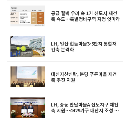
공급 절벽 우려 속 1기 신도시 재건
축 속도⋯특별정비구역 지정 잇따라
LH, 일산 흰돌마을3·5단지 통합재
건축 본격화
대신자산신탁, 분당 푸른마을 재건
축 추진 지원
LH, 중동 반달마을A 선도지구 재건
축 지원⋯4429가구 대단지 조성 추
진