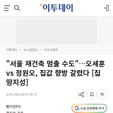
이투데이
뉴스발전소
이슈크래커
"서울 재건축 멈출 수도"…오세훈
vs 정원오, 집값 향방 갈렸다 [집
땅지성]
입력 2026-05-07 09:15
황이안PD
구글 선호매체 추가