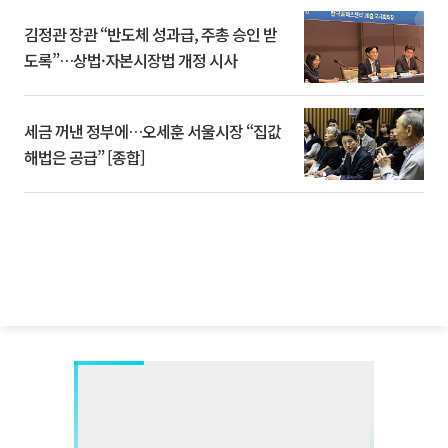
김정관 장관 “반도체 성과급, 주총 승인 받
도록”…상법·자본시장법 개정 시사
세금 꺼낸 정부에…오세훈 서울시장 “집값
해법은 공급” [종합]