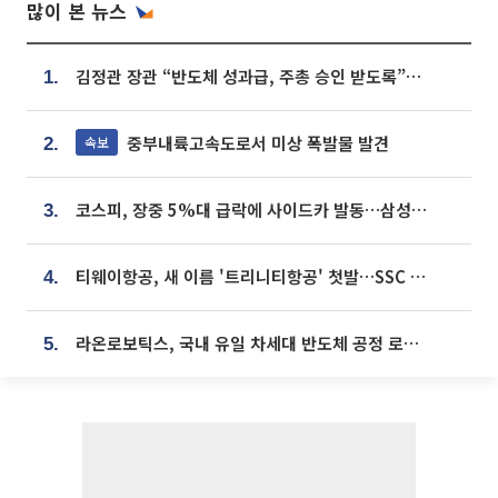
많이 본 뉴스
김정관 장관 “반도체 성과급, 주총 승인 받도록”…상법·자본시장법 개정 시사
1.
중부내륙고속도로서 미상 폭발물 발견
속보
2.
코스피, 장중 5%대 급락에 사이드카 발동…삼성·SK 동반 폭락
3.
티웨이항공, 새 이름 '트리니티항공' 첫발…SSC 전략 본격화
4.
라온로보틱스, 국내 유일 차세대 반도체 공정 로봇 개발 ‘고객사 테스트 진행’
5.