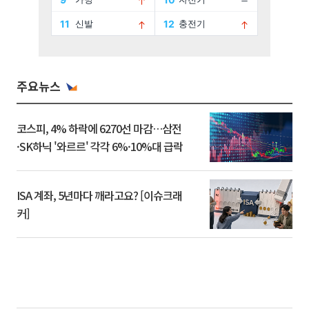
주요뉴스
코스피, 4% 하락에 6270선 마감…삼전
·SK하닉 '와르르' 각각 6%·10%대 급락
ISA 계좌, 5년마다 깨라고요? [이슈크래
커]