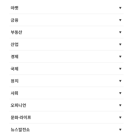
마켓
금융
부동산
산업
경제
국제
정치
사회
오피니언
문화·라이프
뉴스발전소