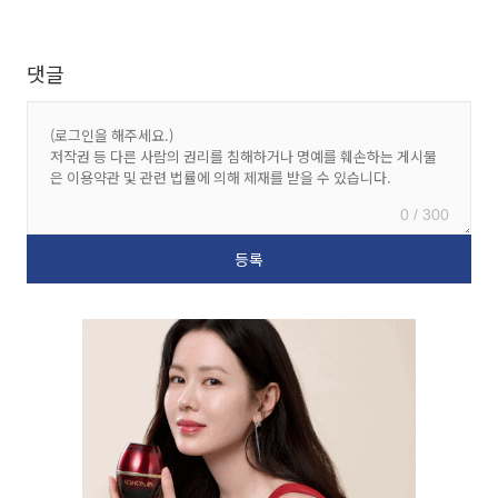
댓글
0 / 300