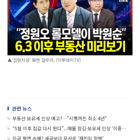
▲'집땅지성’ 화면 갈무리. (이투데이TV)
관련 뉴스
부동산 보유세 인상 예고?…"시행까진 최소 4년"
“5월 이후 집값 다시 뛴다”...매물 잠김·보유세 인상 ‘이중 경고’
지금 팔면 손해? 세금보다 무서운 ‘재진입 장벽’