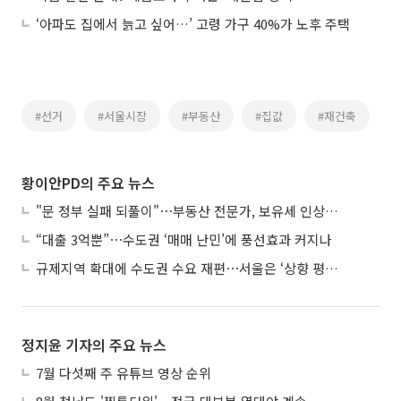
‘아파도 집에서 늙고 싶어…’ 고령 가구 40%가 노후 주택
#선거
#서울시장
#부동산
#집값
#재건축
황이안PD의 주요 뉴스
"문 정부 실패 되풀이"⋯부동산 전문가, 보유세 인상에 우려
“대출 3억뿐”⋯수도권 ‘매매 난민’에 풍선효과 커지나
규제지역 확대에 수도권 수요 재편⋯서울은 ‘상향 평준화’
정지윤 기자의 주요 뉴스
7월 다섯째 주 유튜브 영상 순위