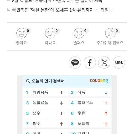
8월 첫날도 '찜통더위'⋯전국 대부분 열대야 계속
국민의힘 '멱살 논란'에 오세훈 1심 유죄까지⋯"터질 게 터졌다"
0
0
0
0
좋아요
화나요
슬퍼요
추가취재 원해요