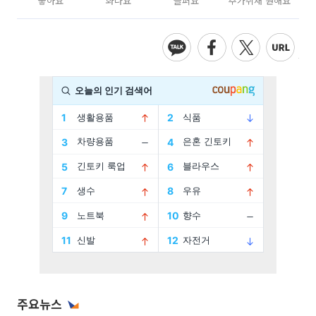
좋아요
화나요
슬퍼요
추가취재 원해요
주요뉴스