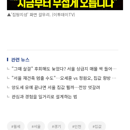
▲'집땅지성' 화면 갈무리. (이투데이TV)
관련 뉴스
"그때 살걸" 후회해도 늦었다? 서울 상급지 매물 싹 들어간 이유
"서울 재건축 멈출 수도"…오세훈 vs 정원오, 집값 향방 갈렸다
양도세 유예 끝나면 서울 집값 뛸까⋯전망 엇갈려
관심과 경험을 일거리로 설계하는 법
#월세
#서울
#경기
#인천
#집값