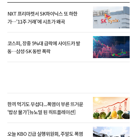
NXT 프리마켓서 SK하이닉스 또 하한
가⋯‘11주 거래’에 시초가 왜곡
코스피, 장중 5%대 급락에 사이드카 발
동…삼성·SK 동반 폭락
한끼 먹기도 무섭다...폭염이 부른 뜨거운
‘밥상 물가’[뉴노멀 된 히트플레이션]
오늘 KBO 긴급 실행위원회, 주말도 폭염