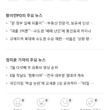
황이안PD의 주요 뉴스
"문 정부 실패 되풀이"⋯부동산 전문가, 보유세 인상에 우려
“대출 3억뿐”⋯수도권 ‘매매 난민’에 풍선효과 커지나
규제지역 확대에 수도권 수요 재편⋯서울은 ‘상향 평준화’
정지윤 기자의 주요 뉴스
7월 다섯째 주 유튜브 영상 순위
8월 첫날도 '찜통더위'⋯전국 대부분 열대야 계속
국민의힘 '멱살 논란'에 오세훈 1심 유죄까지⋯"터질 게 터졌다"
0
0
0
0