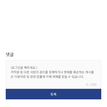
댓글
0 / 300