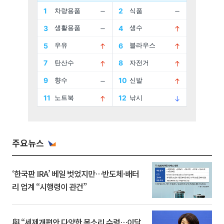
주요뉴스
‘한국판 IRA’ 베일 벗었지만…반도체·배터
리 업계 “시행령이 관건”
與 “세제개편안 다양한 목소리 수렴…이달