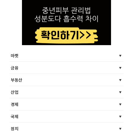
마켓
금융
부동산
산업
경제
국제
정치