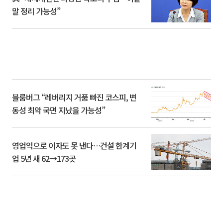
말 정리 가능성”
블룸버그 “레버리지 거품 빠진 코스피, 변
동성 최악 국면 지났을 가능성”
영업익으로 이자도 못 낸다…건설 한계기
업 5년 새 62→173곳