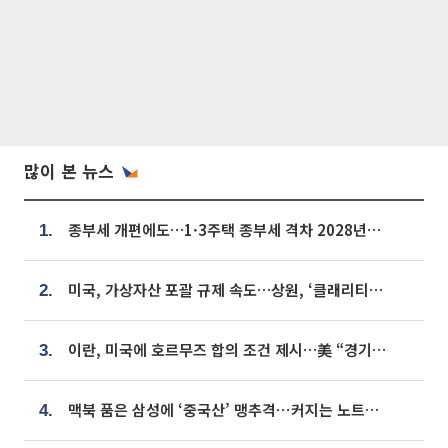
많이 본 뉴스
종부세 개편에도…1·3주택 종부세 격차 2028년부터 확대
1.
미국, 가상자산 포괄 규제 속도…상원, ‘클래리티법’ 9월 절차투표 추진
2.
이란, 미국에 호르무즈 합의 조건 제시…美 “경기 아직 안 끝나” [종합]
3.
맥북 품은 삼성에 ‘중국산’ 맹추격⋯커지는 노트북 OLED 시장
4.