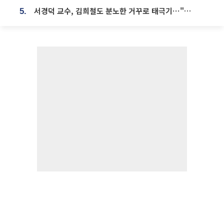
서경덕 교수, 김희철도 분노한 거꾸로 태극기⋯"엉터리는 아냐, 아쉬울 뿐"
5.