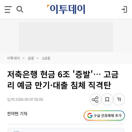
이투데이
금융
2금융
저축은행 현금 6조 '증발'… 고금
리 예금 만기·대출 침체 직격탄
입력 2026-05-07 05:00
전아현 기자
구글 선호매체 추가