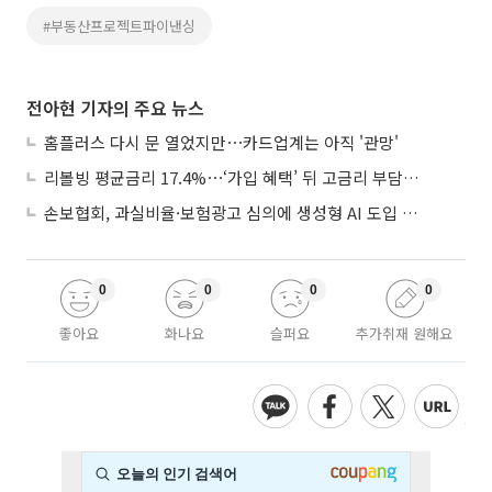
#부동산프로젝트파이낸싱
전아현 기자의 주요 뉴스
홈플러스 다시 문 열었지만⋯카드업계는 아직 '관망'
리볼빙 평균금리 17.4%⋯‘가입 혜택’ 뒤 고금리 부담 주의
손보협회, 과실비율·보험광고 심의에 생성형 AI 도입 추진
0
0
0
0
좋아요
화나요
슬퍼요
추가취재 원해요