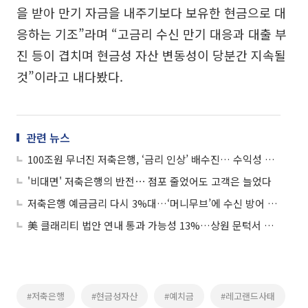
을 받아 만기 자금을 내주기보다 보유한 현금으로 대
응하는 기조”라며 “고금리 수신 만기 대응과 대출 부
진 등이 겹치며 현금성 자산 변동성이 당분간 지속될
것”이라고 내다봤다.
관련 뉴스
100조원 무너진 저축은행, ‘금리 인상’ 배수진… 수익성 악화 딜레마
'비대면' 저축은행의 반전⋯ 점포 줄었어도 고객은 늘었다
저축은행 예금금리 다시 3%대…‘머니무브’에 수신 방어 나섰다
美 클래리티 법안 연내 통과 가능성 13%…상원 문턱서 제동
#저축은행
#현금성자산
#예치금
#레고랜드사태