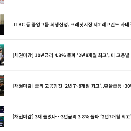
JTBC 등 중앙그룹 회생신청, 크레딧시장 제2 레고랜드 사태
[채권마감] 10년금리 4.3% 돌파 ‘2년8개월 최고’, 미 고용
[채권마감] 금리 고공행진 ‘2년 7~8개월 최고’..환율급등+3
[채권마감] 3재 들었나…3년금리 3.8% 돌파 ‘2년7개월 최고