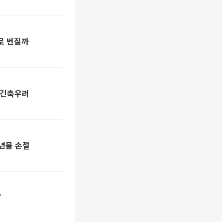
로 번질까
발 긴축우려
0년물 손절
’