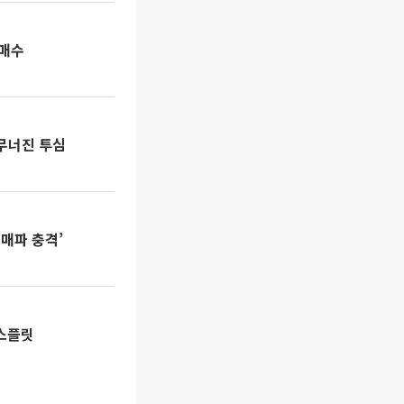
순매수
 무너진 투심
 매파 충격’
 스플릿