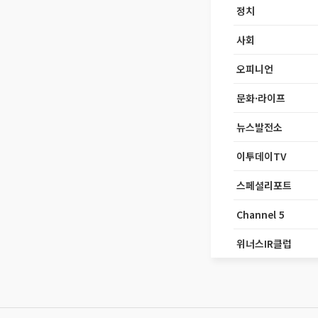
정치
사회
오피니언
문화·라이프
뉴스발전소
이투데이TV
스페셜리포트
Channel 5
위너스IR클럽