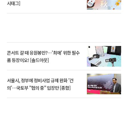
시태그]
콘서트 갈 때 응원봉만?⋯'최애' 위한 필수
품 등장이오! [솔드아웃]
서울시, 정부에 정비사업 규제 완화 '건
의'⋯국토부 "협의 중" 입장만 [종합]