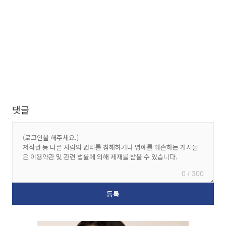
댓글
0 / 300