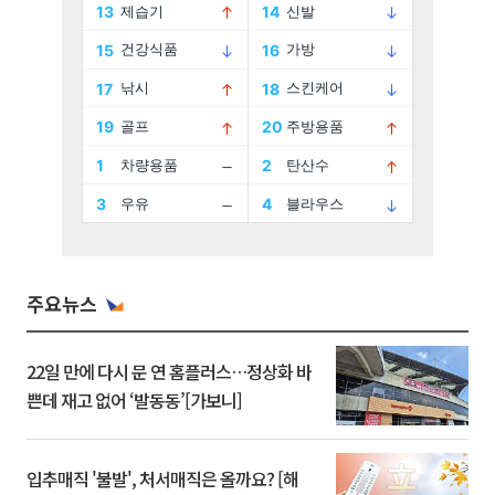
주요뉴스
22일 만에 다시 문 연 홈플러스…정상화 바
쁜데 재고 없어 ‘발동동’[가보니]
입추매직 '불발', 처서매직은 올까요? [해