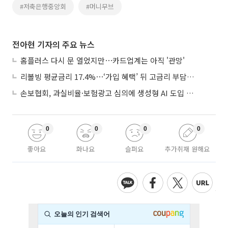
#저축은행중앙회
#머니무브
전아현 기자의 주요 뉴스
홈플러스 다시 문 열었지만⋯카드업계는 아직 '관망'
리볼빙 평균금리 17.4%⋯‘가입 혜택’ 뒤 고금리 부담 주의
손보협회, 과실비율·보험광고 심의에 생성형 AI 도입 추진
0
0
0
0
좋아요
화나요
슬퍼요
추가취재 원해요