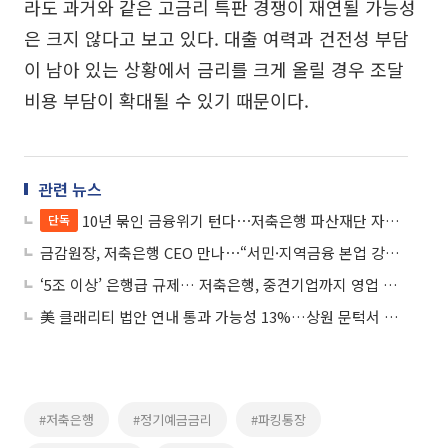
라도 과거와 같은 고금리 특판 경쟁이 재연될 가능성
은 크지 않다고 보고 있다. 대출 여력과 건전성 부담
이 남아 있는 상황에서 금리를 크게 올릴 경우 조달
비용 부담이 확대될 수 있기 때문이다.
관련 뉴스
10년 묶인 금융위기 턴다⋯저축은행 파산재단 자산도 일괄 정리
단독
금감원장, 저축은행 CEO 만나⋯“서민·지역금융 본업 강화해야”
‘5조 이상’ 은행급 규제… 저축은행, 중견기업까지 영업 확대
美 클래리티 법안 연내 통과 가능성 13%…상원 문턱서 제동
#저축은행
#정기예금금리
#파킹통장