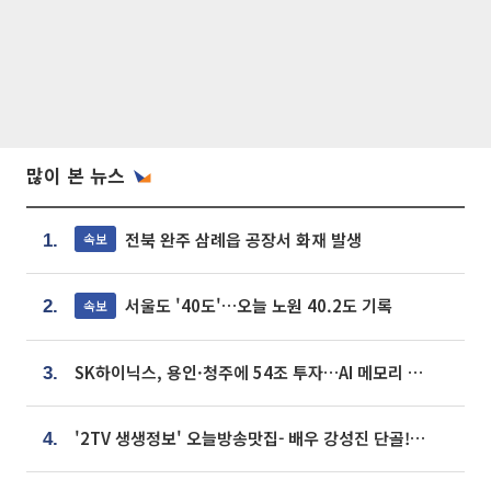
많이 본 뉴스
전북 완주 삼례읍 공장서 화재 발생
속보
1.
서울도 '40도'…오늘 노원 40.2도 기록
속보
2.
SK하이닉스, 용인·청주에 54조 투자…AI 메모리 생산기지 키운다
3.
'2TV 생생정보' 오늘방송맛집- 배우 강성진 단골! 쌀국수ㆍ푸팟퐁 커리 맛집 '블○○○'
4.