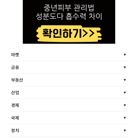
마켓
금융
부동산
산업
경제
국제
정치