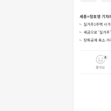
세종=정호영 기자의
실거주1주택 시가
세금으로 ‘실거주
장특공제 축소·거
0
좋아요