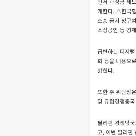
먼저 과징금 제도
개한다. △한국
소송 금지 청구범
소상공인 등 경제
급변하는 디지털 
화 등을 내용으
밝힌다.
또한 주 위원장
및 유럽경쟁총국
필리핀 경쟁당국
고, 이번 필리핀