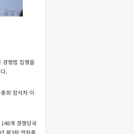
인 경쟁법 집행을
다.
차총회 참석차 이
계 148개 경쟁당국
년 제3차 연차총