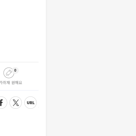
0
가취재 원해요