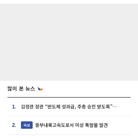
많이 본 뉴스
김정관 장관 “반도체 성과급, 주총 승인 받도록”…상법·자본시장법 개정 시사
1.
중부내륙고속도로서 미상 폭발물 발견
속보
2.