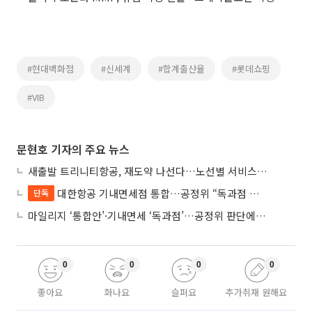
#현대백화점
#신세계
#합계출산율
#롯데쇼핑
#VIB
문현호 기자의 주요 뉴스
새출발 트리니티항공, 재도약 나선다…노선별 서비스 차별화
대한항공 기내면세점 통합…공정위 “독과점 여부 따진다”
단독
마일리지 ‘통합안’·기내면세 ‘독과점’…공정위 판단에 쏠린 눈
0
0
0
0
좋아요
화나요
슬퍼요
추가취재 원해요