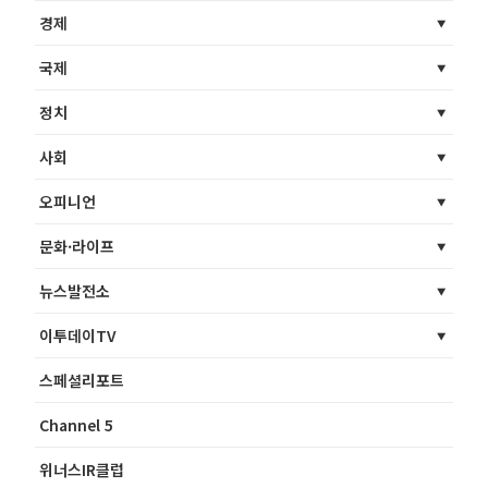
경제
국제
정치
사회
오피니언
문화·라이프
뉴스발전소
이투데이TV
스페셜리포트
Channel 5
위너스IR클럽