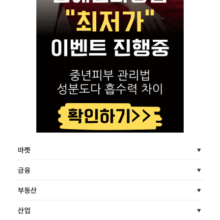
마켓
금융
부동산
산업