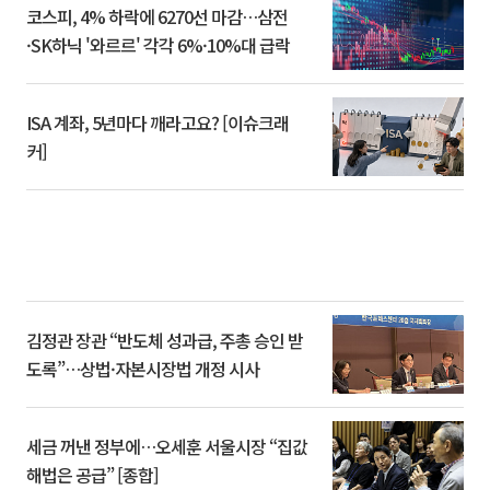
코스피, 4% 하락에 6270선 마감…삼전
·SK하닉 '와르르' 각각 6%·10%대 급락
ISA 계좌, 5년마다 깨라고요? [이슈크래
커]
김정관 장관 “반도체 성과급, 주총 승인 받
도록”…상법·자본시장법 개정 시사
세금 꺼낸 정부에…오세훈 서울시장 “집값
해법은 공급” [종합]