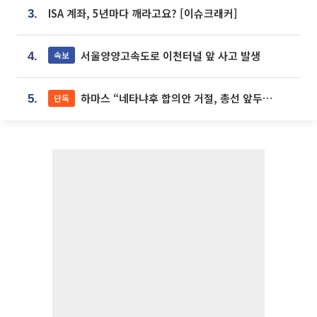
ISA 계좌, 5년마다 깨라고요? [이슈크래커]
3.
서울양양고속도로 이천터널 앞 사고 발생
속보
4.
하마스 “네타냐후 합의안 거절, 총선 앞두고 시간 끌기”
단독
5.