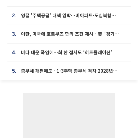
영끌 '주택공급' 대책 임박⋯비아파트·도심복합까지 총동원
2.
이란, 미국에 호르무즈 합의 조건 제시…美 “경기 아직 안 끝나” [종합]
3.
바다 태운 폭염에…회 한 접시도 ‘히트플레이션’
4.
종부세 개편에도…1·3주택 종부세 격차 2028년부터 확대
5.