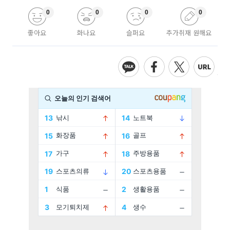
0
0
0
0
좋아요
화나요
슬퍼요
추가취재 원해요