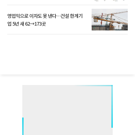
영업익으로 이자도 못 낸다…건설 한계기
업 5년 새 62→173곳