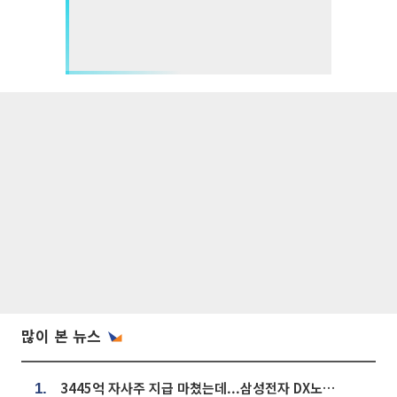
많이 본 뉴스
3445억 자사주 지급 마쳤는데...삼성전자 DX노조, 뒤늦은 '떼쓰기 집회'
1.