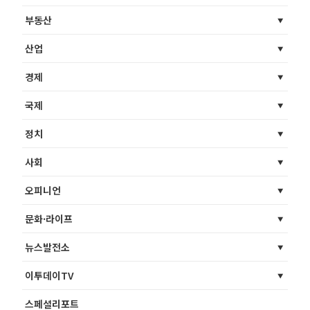
부동산
산업
경제
국제
정치
사회
오피니언
문화·라이프
뉴스발전소
이투데이TV
스페셜리포트