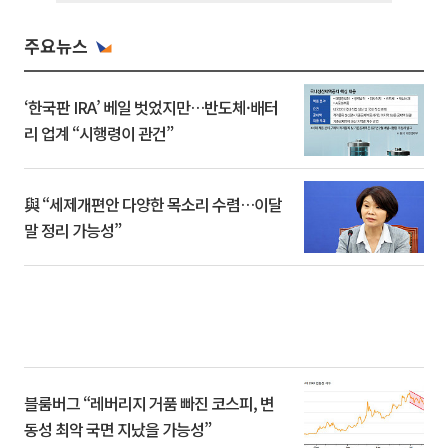
주요뉴스
‘한국판 IRA’ 베일 벗었지만…반도체·배터
리 업계 “시행령이 관건”
與 “세제개편안 다양한 목소리 수렴…이달
말 정리 가능성”
블룸버그 “레버리지 거품 빠진 코스피, 변
동성 최악 국면 지났을 가능성”