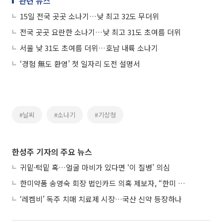
관련 뉴스
15일 전국 곳곳 소나기…낮 최고 32도 무더위
전국 곳곳 요란한 소나기…낮 최고 31도 초여름 더위
서울 낮 31도 초여름 더위…호남 내륙 소나기
‘경험 無도 환영’ 첫 일자리 도전 설명서
#날씨
#소나기
#기상청
한성주 기자의 주요 뉴스
귀밑·턱밑 혹…얼굴 마비가 있다면 ‘이 질병’ 의심
한미약품 송영숙 회장 법인카드 의혹 제보자, “한미 잘 되기 바라는 마음”
‘레켐비’ 독주 치매 치료제 시장…국산 신약 등장하나