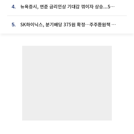
뉴욕증시, 연준 금리인상 기대감 꺾이자 상승...S&P500 사상 최고치 [종합]
4.
SK하이닉스, 분기배당 375원 확정…주주환원책 9월로 앞당겨 발표
5.