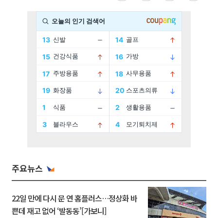
주요뉴스
22일 만에 다시 문 연 홈플러스…정상화 바
쁜데 재고 없어 ‘발동동’[가보니]