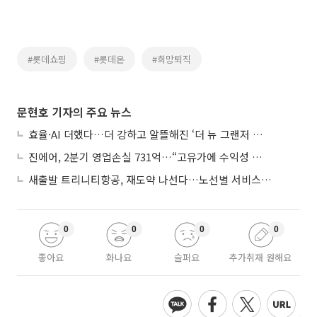
#롯데쇼핑
#롯데온
#희망퇴직
문현호 기자의 주요 뉴스
효율·AI 더했다…더 강하고 알뜰해진 ‘더 뉴 그랜저 하이브리드’
진에어, 2분기 영업손실 731억…“고유가에 수익성 악화”
새출발 트리니티항공, 재도약 나선다…노선별 서비스 차별화
0
0
0
0
좋아요
화나요
슬퍼요
추가취재 원해요