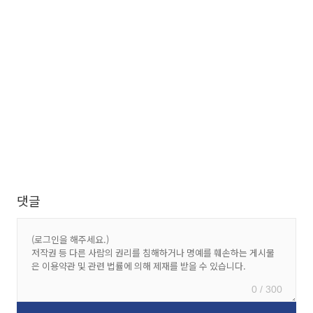
댓글
0 / 300