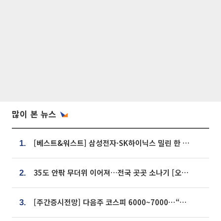
많이 본 뉴스
[베스트&워스트] 삼성전자·SK하이닉스 밀린 한 주…상상인증권은 85% 급등
1.
35도 안팎 무더위 이어져…전국 곳곳 소나기 [오늘 날씨]
2.
[주간증시전망] 다음주 코스피 6000~7000⋯“外人 수급은 정책이 변수”
3.