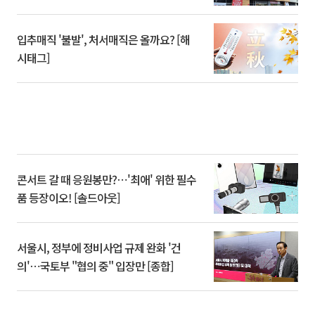
입추매직 '불발', 처서매직은 올까요? [해
시태그]
콘서트 갈 때 응원봉만?⋯'최애' 위한 필수
품 등장이오! [솔드아웃]
서울시, 정부에 정비사업 규제 완화 '건
의'⋯국토부 "협의 중" 입장만 [종합]