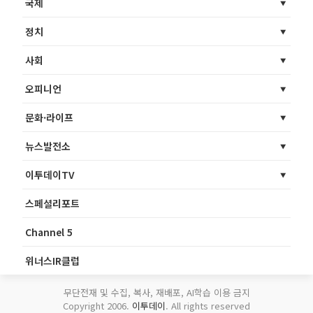
국제
정치
사회
오피니언
문화·라이프
뉴스발전소
이투데이TV
스페셜리포트
Channel 5
위너스IR클럽
무단전재 및 수집, 복사, 재배포, AI학습 이용 금지
Copyright 2006.
이투데이
. All rights reserved