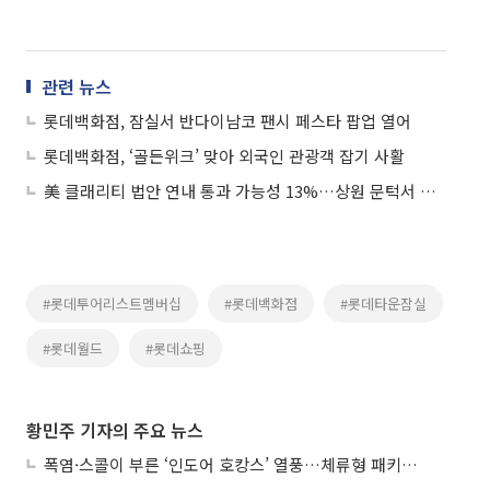
관련 뉴스
롯데백화점, 잠실서 반다이남코 팬시 페스타 팝업 열어
롯데백화점, ‘골든위크’ 맞아 외국인 관광객 잡기 사활
美 클래리티 법안 연내 통과 가능성 13%…상원 문턱서 제동
#롯데투어리스트멤버십
#롯데백화점
#롯데타운잠실
#롯데월드
#롯데쇼핑
황민주 기자의 주요 뉴스
폭염·스콜이 부른 ‘인도어 호캉스’ 열풍…체류형 패키지 뜬다