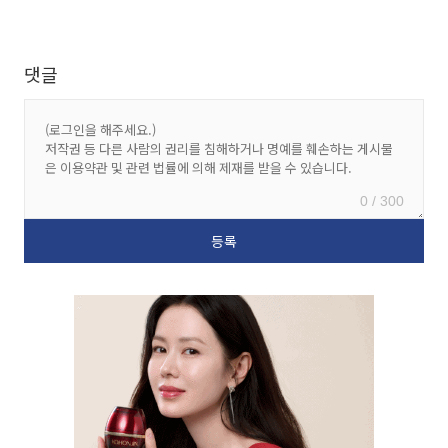
댓글
0 / 300