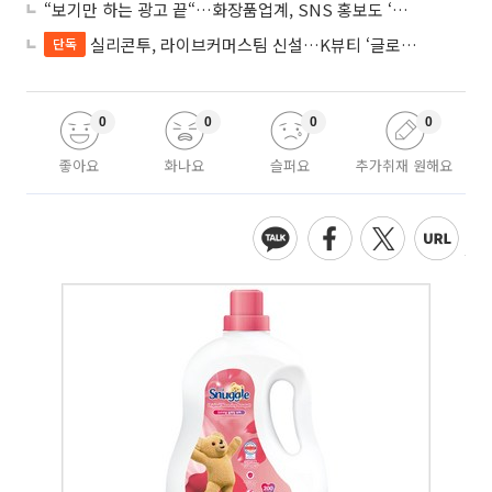
“보기만 하는 광고 끝“…화장품업계, SNS 홍보도 ‘참여형 콘텐츠’로 변모
실리콘투, 라이브커머스팀 신설…K뷰티 ‘글로벌 판매망’ 확대
단독
0
0
0
0
좋아요
화나요
슬퍼요
추가취재 원해요