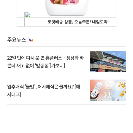
주요뉴스
22일 만에 다시 문 연 홈플러스…정상화 바
쁜데 재고 없어 ‘발동동’[가보니]
입추매직 '불발', 처서매직은 올까요? [해
시태그]