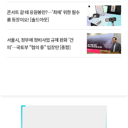
콘서트 갈 때 응원봉만?⋯'최애' 위한 필수
품 등장이오! [솔드아웃]
서울시, 정부에 정비사업 규제 완화 '건
의'⋯국토부 "협의 중" 입장만 [종합]