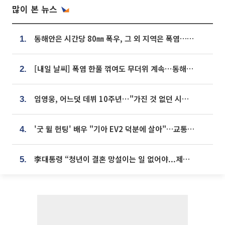
많이 본 뉴스
동해안은 시간당 80㎜ 폭우, 그 외 지역은 폭염…‘극과 극 날씨’
1.
[내일 날씨] 폭염 한풀 꺾여도 무더위 계속⋯동해안 이틀 연속 비
2.
임영웅, 어느덧 데뷔 10주년⋯"가진 것 없던 시절, 내 앞엔 20명의 팬뿐"
3.
'굿 윌 헌팅' 배우 "기아 EV2 덕분에 살아"…교통사고 후 안전성 극찬
4.
李대통령 “청년이 결혼 망설이는 일 없어야...제도상 불이익 조사”
5.