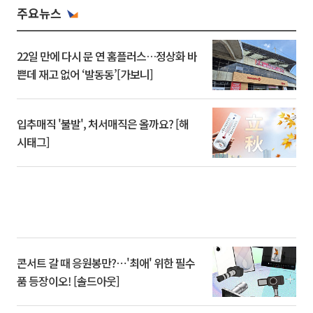
주요뉴스
22일 만에 다시 문 연 홈플러스…정상화 바
쁜데 재고 없어 ‘발동동’[가보니]
입추매직 '불발', 처서매직은 올까요? [해
시태그]
콘서트 갈 때 응원봉만?⋯'최애' 위한 필수
품 등장이오! [솔드아웃]