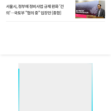
서울시, 정부에 정비사업 규제 완화 '건
의'⋯국토부 "협의 중" 입장만 [종합]