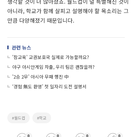
생각할 것이 더 많아졌죠. 월드컵이 덜 특별해진 것이
아니라, 학교가 함께 살피고 설명해야 할 목소리는 그
만큼 다양해졌기 때문입니다.
관련 뉴스
'참교육' 교권보호국 실제로 가능할까요?
야구 아시안게임 차출, 우리 팀은 괜찮을까?
'2승 2무' 아시아 무패 행진 中
‘경험 無도 환영’ 첫 일자리 도전 설명서
#월드컵
#학교
0
0
0
0