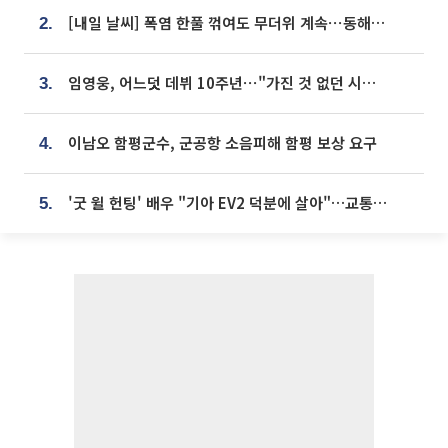
[내일 날씨] 폭염 한풀 꺾여도 무더위 계속⋯동해안 이틀 연속 비
2.
임영웅, 어느덧 데뷔 10주년⋯"가진 것 없던 시절, 내 앞엔 20명의 팬뿐"
3.
이남오 함평군수, 군공항 소음피해 함평 보상 요구
4.
'굿 윌 헌팅' 배우 "기아 EV2 덕분에 살아"…교통사고 후 안전성 극찬
5.