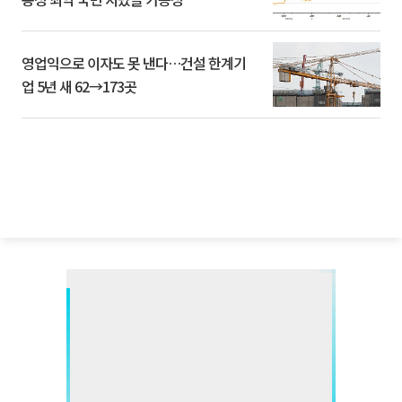
영업익으로 이자도 못 낸다…건설 한계기
업 5년 새 62→173곳