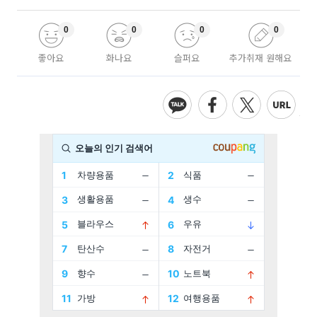
0
0
0
0
좋아요
화나요
슬퍼요
추가취재 원해요