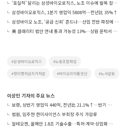
‘호실적’ 달리는 삼성바이오로직스, 노조 이슈에 발목 잡히나
삼성바이오로직스, 1분기 영업익 5808억⋯전년比 35%↑
삼성바이오 노조, ‘공급 신뢰’ 흔드나…산업 전반 파장에 조 단위 손실 우려도
美 클래리티 법안 연내 통과 가능성 13%…상원 문턱서 제동
#삼성바이오로직스
#노동조합파업
#쟁의행위금지가처분
#바이오의약품생산
#노사갈등
이상민 기자의 주요 뉴스
보령, 상반기 영업익 440억, 전년比 21.1%↑…반기 역대 최대
법원, 임주현 한미사이언스 부회장 주식 가압류
알테오젠, 올해만 1.8조 기술수출…특허·계약·상업화 ‘삼박자’