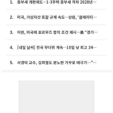
종부세 개편에도…1·3주택 종부세 격차 2028년부터 확대
1.
미국, 가상자산 포괄 규제 속도…상원, ‘클래리티법’ 9월 절차투표 추진
2.
이란, 미국에 호르무즈 합의 조건 제시…美 “경기 아직 안 끝나” [종합]
3.
[내일 날씨] 전국 무더위 계속…10일 낮 최고 34도 육박
4.
서경덕 교수, 김희철도 분노한 거꾸로 태극기⋯"엉터리는 아냐, 아쉬울 뿐"
5.