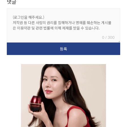
댓글
0 / 300