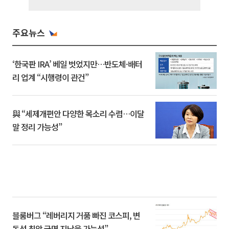
주요뉴스
‘한국판 IRA’ 베일 벗었지만…반도체·배터
리 업계 “시행령이 관건”
與 “세제개편안 다양한 목소리 수렴…이달
말 정리 가능성”
블룸버그 “레버리지 거품 빠진 코스피, 변
동성 최악 국면 지났을 가능성”