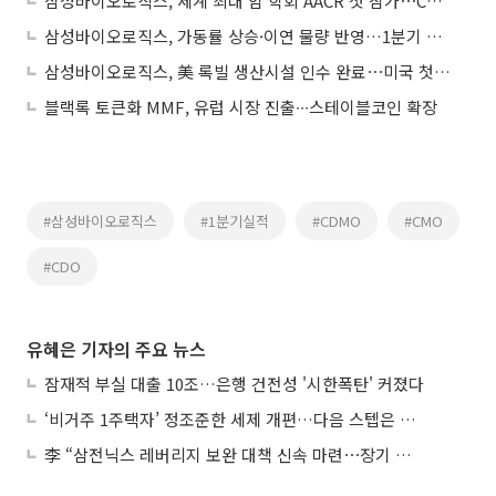
삼성바이오로직스, 세계 최대 암 학회 AACR 첫 참가⋯CRDMO 경쟁력 알린다
삼성바이오로직스, 가동률 상승·이연 물량 반영…1분기 실적 성장 이어간다
삼성바이오로직스, 美 록빌 생산시설 인수 완료⋯미국 첫 생산거점 확보
블랙록 토큰화 MMF, 유럽 시장 진출∙∙∙스테이블코인 확장
#삼성바이오로직스
#1분기실적
#CDMO
#CMO
#CDO
유혜은 기자의 주요 뉴스
잠재적 부실 대출 10조…은행 건전성 '시한폭탄' 커졌다
‘비거주 1주택자’ 정조준한 세제 개편…다음 스텝은 금융 대책
李 “삼전닉스 레버리지 보완 대책 신속 마련⋯장기 채무 과감히 탕감”