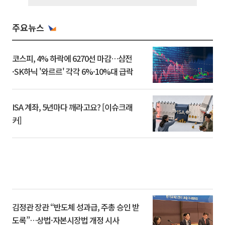
주요뉴스
코스피, 4% 하락에 6270선 마감…삼전
·SK하닉 '와르르' 각각 6%·10%대 급락
ISA 계좌, 5년마다 깨라고요? [이슈크래
커]
김정관 장관 “반도체 성과급, 주총 승인 받
도록”…상법·자본시장법 개정 시사