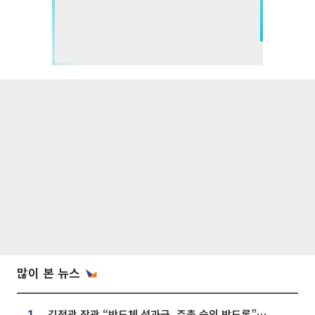
많이 본 뉴스
김정관 장관 “반도체 성과급, 주총 승인 받도록”…상법·자본시장법 개정 시사
1.