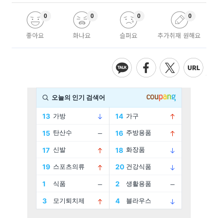
0
0
0
0
좋아요
화나요
슬퍼요
추가취재 원해요