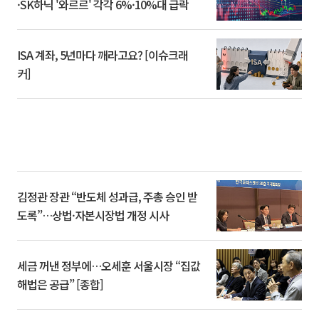
·SK하닉 '와르르' 각각 6%·10%대 급락
ISA 계좌, 5년마다 깨라고요? [이슈크래
커]
김정관 장관 “반도체 성과급, 주총 승인 받
도록”…상법·자본시장법 개정 시사
세금 꺼낸 정부에…오세훈 서울시장 “집값
해법은 공급” [종합]