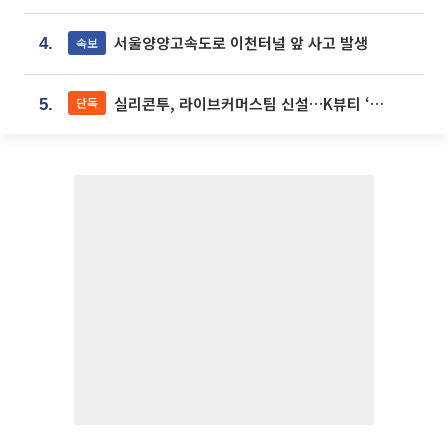
서울양양고속도로 이천터널 앞 사고 발생
속보
4.
실리콘투, 라이브커머스팀 신설…K뷰티 ‘글로벌 판매망’ 확대[K뷰티 라방戰]
단독
5.