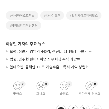
#삼성바이오로직스
#차바이오텍
#릴리게이트웨이랩스
#케임브리지혁신센터
이상민 기자의 주요 뉴스
보령, 상반기 영업익 440억, 전년比 21.1%↑…반기 역대 최대
법원, 임주현 한미사이언스 부회장 주식 가압류
알테오젠, 올해만 1.8조 기술수출…특허·계약·상업화 ‘삼박자’
0
0
0
0
좋아요
화나요
슬퍼요
추가취재 원해요