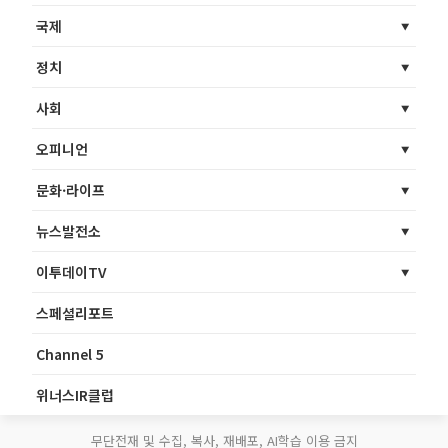
국제
정치
사회
오피니언
문화·라이프
뉴스발전소
이투데이TV
스페셜리포트
Channel 5
위너스IR클럽
무단전재 및 수집, 복사, 재배포, AI학습 이용 금지