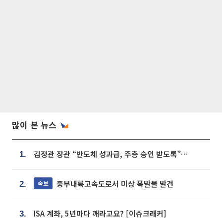
많이 본 뉴스
김정관 장관 “반도체 성과급, 주총 승인 받도록”…상법·자본시장법 개정 시사
1.
중부내륙고속도로서 미상 폭발물 발견
속보
2.
ISA 계좌, 5년마다 깨라고요? [이슈크래커]
3.