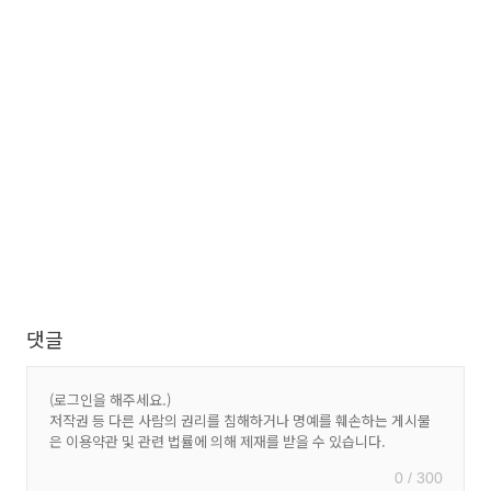
댓글
0 / 300