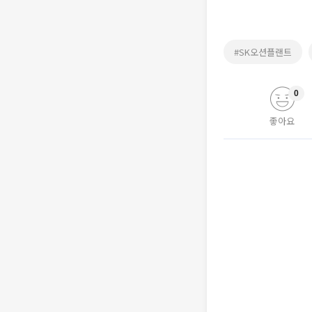
#SK오션플랜트
0
좋아요