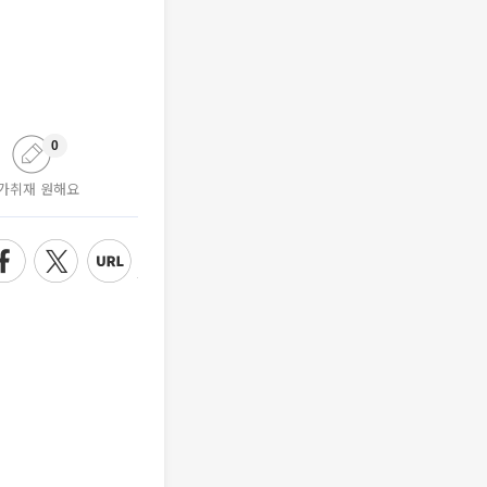
0
가취재 원해요