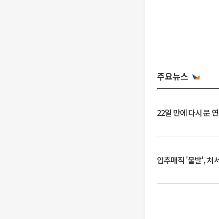
주요뉴스
22일 만에 다시 문 
입추매직 '불발', 처