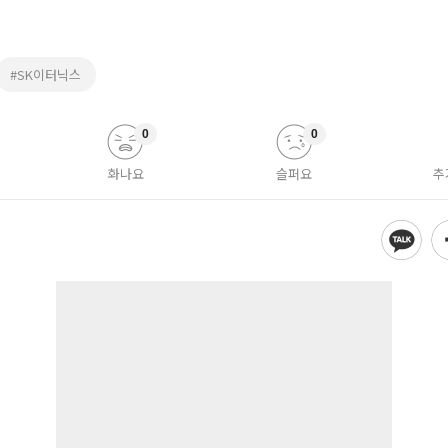
#SK이터닉스
0
0
화나요
슬퍼요
추