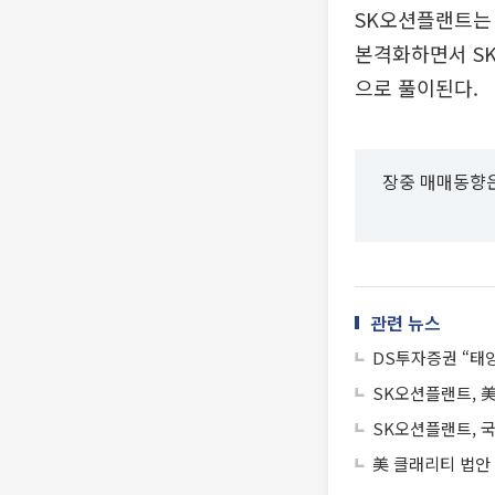
SK오션플랜트는
본격화하면서 SK
으로 풀이된다.
장중 매매동향은
관련 뉴스
DS투자증권 “태
SK오션플랜트, 
SK오션플랜트, 
美 클래리티 법안