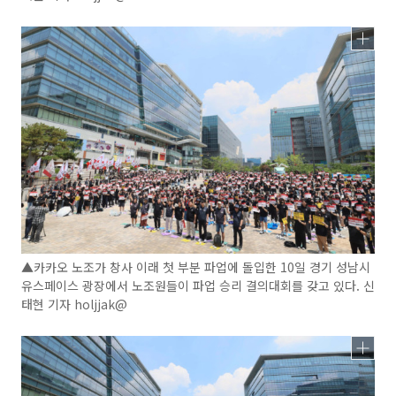
▲카카오 노조가 창사 이래 첫 부분 파업에 돌입한 10일 경기 성남시
유스페이스 광장에서 노조원들이 파업 승리 결의대회를 갖고 있다. 신
태현 기자 holjjak@