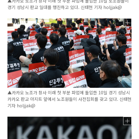
▲카카오 노조가 창사 이래 첫 부분 파업에 돌입한 10일 노조원들이
경기 성남시 판교 일대를 행진하고 있다. 신태현 기자 holjjak@
▲카카오 노조가 창사 이래 첫 부분 파업에 돌입한 10일 경기 성남시
카카오 판교 아지트 앞에서 노조원들이 사전집회를 갖고 있다. 신태현
기자 holjjak@