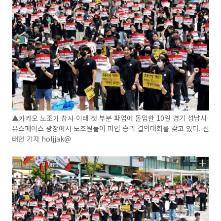
▲카카오 노조가 창사 이래 첫 부분 파업에 돌입한 10일 경기 성남시
유스페이스 광장에서 노조원들이 파업 승리 결의대회를 갖고 있다. 신
태현 기자 holjjak@