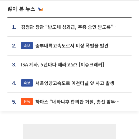
많이 본 뉴스
김정관 장관 “반도체 성과급, 주총 승인 받도록”…상법·자본시장법 개정 시사
1.
중부내륙고속도로서 미상 폭발물 발견
속보
2.
ISA 계좌, 5년마다 깨라고요? [이슈크래커]
3.
서울양양고속도로 이천터널 앞 사고 발생
속보
4.
하마스 “네타냐후 합의안 거절, 총선 앞두고 시간 끌기”
단독
5.