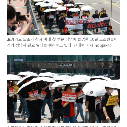
▲카카오 노조가 창사 이래 첫 부분 파업에 돌입한 10일 노조원들이
경기 성남시 판교 일대를 행진하고 있다. 신태현 기자 holjjak@