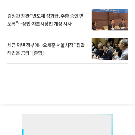
김정관 장관 “반도체 성과급, 주총 승인 받
도록”…상법·자본시장법 개정 시사
세금 꺼낸 정부에…오세훈 서울시장 “집값
해법은 공급” [종합]