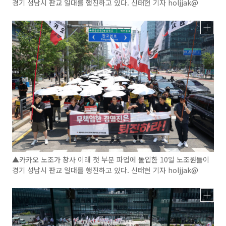
경기 성남시 판교 일대를 행진하고 있다. 신태현 기자 holjjak@
▲카카오 노조가 창사 이래 첫 부분 파업에 돌입한 10일 노조원들이
경기 성남시 판교 일대를 행진하고 있다. 신태현 기자 holjjak@