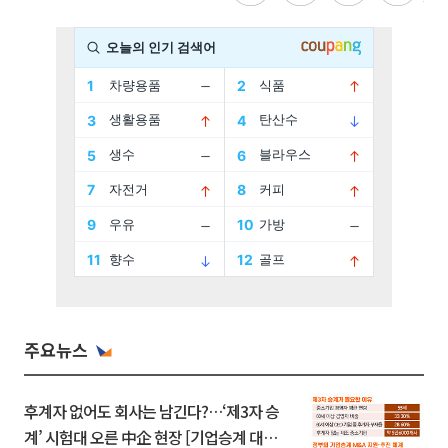
주요뉴스
후계자 없어도 회사는 남긴다?…‘제3자 승
계’ 시험대 오른 中企 현장 [기업승계 대전