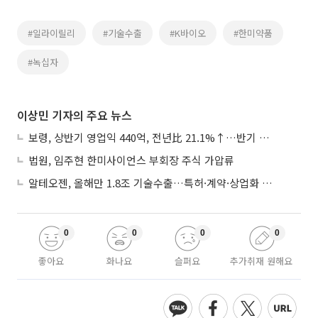
#일라이릴리
#기술수출
#K바이오
#한미약품
#녹십자
이상민 기자의 주요 뉴스
보령, 상반기 영업익 440억, 전년比 21.1%↑…반기 역대 최대
법원, 임주현 한미사이언스 부회장 주식 가압류
알테오젠, 올해만 1.8조 기술수출…특허·계약·상업화 ‘삼박자’
0
0
0
0
좋아요
화나요
슬퍼요
추가취재 원해요