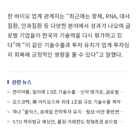
한 바이오 업계 관계자는 “최근에는 항체, RNA, 대사
질환, 안과질환 등 다양한 분야에서 성과가 나오며 글
로벌 기업들이 한국의 기술력을 다시 평가하고 있
다”며 “이 같은 기술수출과 투자 유치가 업계 투자심
리 회복에 긍정적인 영향을 줄 수 있다”고 말했다.
관련 뉴스
한미약품, 릴리에 1.9조 기술수출…신약 명가로, 글로벌 R&D 기술력 입증
오스코텍, 美 아지오스와 최대 1조원 규모 기술수출 계약
하나 "올릭스, 로레알 전략투자 유치…탈모·비만·황반변성 모멘텀 부각"
STO 하위법규 예상안, 풀링·거래한도·정형증권 로드맵 제시