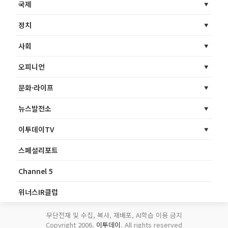
국제
정치
사회
오피니언
문화·라이프
뉴스발전소
이투데이TV
스페셜리포트
Channel 5
위너스IR클럽
무단전재 및 수집, 복사, 재배포, AI학습 이용 금지
Copyright 2006.
이투데이
. All rights reserved