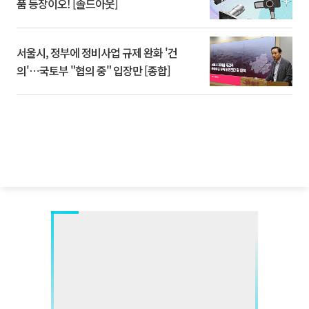
품 등장이오! [솔드아웃]
서울시, 정부에 정비사업 규제 완화 '건
의'⋯국토부 "협의 중" 입장만 [종합]