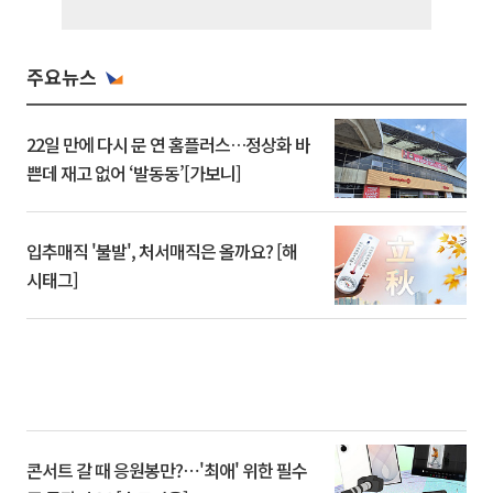
주요뉴스
22일 만에 다시 문 연 홈플러스…정상화 바
쁜데 재고 없어 ‘발동동’[가보니]
입추매직 '불발', 처서매직은 올까요? [해
시태그]
콘서트 갈 때 응원봉만?⋯'최애' 위한 필수