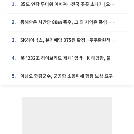
35도 안팎 무더위 이어져…전국 곳곳 소나기 [오늘 날씨]
1.
동해안은 시간당 80㎜ 폭우, 그 외 지역은 폭염…‘극과 극 날씨’
2.
SK하이닉스, 분기배당 375원 확정…주주환원책 9월로 앞당겨 발표
3.
美 ‘232조 하이브리드 제재’ 임박…K-태양광, 불확실성 털고 날개 다나
4.
이남오 함평군수, 군공항 소음피해 함평 보상 요구
5.