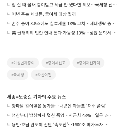
집 살 때 몰래 증여받고 세금 안 냈다면 제보…국세청 신고포상금 최대 40억원
매년 주는 세뱃돈, 증여세 대상 될까
손주 증여 3.8조에도 실효세율 18% 그쳐…세대생략 증여, ‘부의 대물림’ 수단으로
美 클래리티 법안 연내 통과 가능성 13%…상원 문턱서 제동
#미성년자증여
#증여세신고
#증여재산가액
#국세청
#자산이전
세종=노승길 기자의 주요 뉴스
양파밭 갈아엎은 농가들…내년엔 마늘로 ‘재배 쏠림’
생산부터 밥상까지 덮친 폭염…시금치 43%ㆍ열무 28% 급등
용인·호남 반도체 산단 ‘속도전’…1600조 메가투자 이행 총력