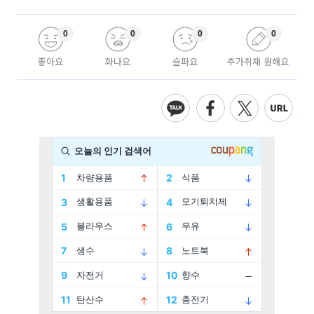
0
0
0
0
좋아요
화나요
슬퍼요
추가취재 원해요