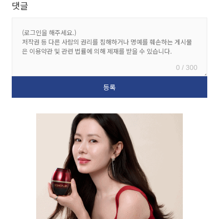
댓글
0 / 300