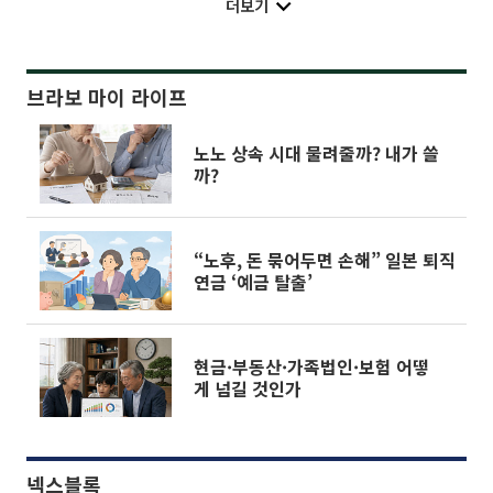
더보기
브라보 마이 라이프
노노 상속 시대 물려줄까? 내가 쓸
까?
“노후, 돈 묶어두면 손해” 일본 퇴직
연금 ‘예금 탈출’
현금·부동산·가족법인·보험 어떻
게 넘길 것인가
넥스블록