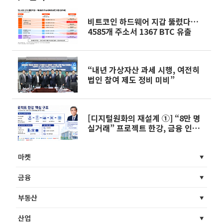
비트코인 하드웨어 지갑 뚫렸다…
4585개 주소서 1367 BTC 유출
“내년 가상자산 과세 시행, 여전히
법인 참여 제도 정비 미비”
[디지털원화의 재설계 ①] “8만 명
실거래” 프로젝트 한강, 금융 인프
라로 확장
마켓
금융
부동산
산업