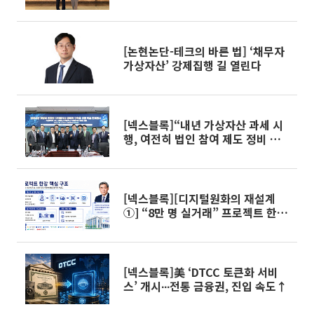
결
[논현논단-테크의 바른 법] ‘채무자
가상자산’ 강제집행 길 열린다
[넥스블록]“내년 가상자산 과세 시
행, 여전히 법인 참여 제도 정비 미
비”
[넥스블록][디지털원화의 재설계
①] “8만 명 실거래” 프로젝트 한
강, 금융 인프라로 확장
[넥스블록]美 ‘DTCC 토큰화 서비
스’ 개시∙∙∙전통 금융권, 진입 속도↑