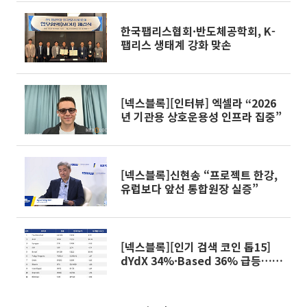
한국팹리스협회·반도체공학회, K-
팹리스 생태계 강화 맞손
[넥스블록][인터뷰] 엑셀라 “2026
년 기관용 상호운용성 인프라 집중”
[넥스블록]신현송 “프로젝트 한강,
유럽보다 앞선 통합원장 실증”
[넥스블록][인기 검색 코인 톱15]
dYdX 34%·Based 36% 급등…디
파이 테마에 검색 관심 집중