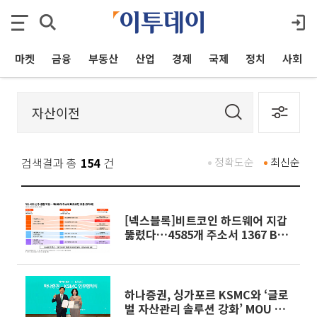
마켓
금융
부동산
산업
경제
국제
정치
사회
검색결과 총
154
건
정확도순
최신순
[넥스블록]비트코인 하드웨어 지갑
뚫렸다…4585개 주소서 1367 BTC
유출
하나증권, 싱가포르 KSMC와 ‘글로
벌 자산관리 솔루션 강화’ MOU 체