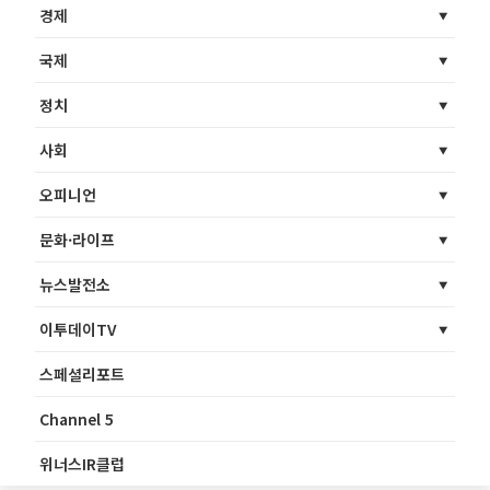
경제
국제
정치
사회
오피니언
문화·라이프
뉴스발전소
이투데이TV
스페셜리포트
Channel 5
위너스IR클럽