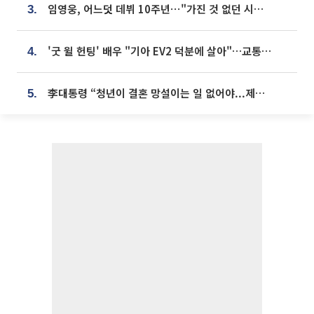
임영웅, 어느덧 데뷔 10주년⋯"가진 것 없던 시절, 내 앞엔 20명의 팬뿐"
3.
'굿 윌 헌팅' 배우 "기아 EV2 덕분에 살아"…교통사고 후 안전성 극찬
4.
李대통령 “청년이 결혼 망설이는 일 없어야...제도상 불이익 조사”
5.