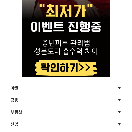
마켓
금융
부동산
산업