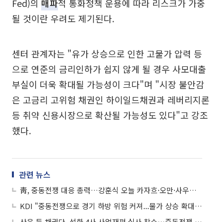
Fed)의
매파
적 통화정책 운용에 따라 리스크가 가중
될 것이란 우려도 제기된다.
센터 관계자는 "유가 상승으로 인한 고물가 압력 등
으로 연준의 금리인하가 쉽지 않게 될 경우 사모대출
부실이 더욱 확대될 가능성이 크다"며 "시장 불안감
은 고금리 고위험 채권인 하이일드채권과 레버리지론
등 취약 신용시장으로 확산될 가능성도 있다"고 강조
했다.
관련 뉴스
靑, 중동전쟁 대응 총력…강훈식 오늘 카자흐·오만·사우디로 출국
KDI "중동전쟁으로 경기 하방 위험 커져...물가 상승 확대 우려"
산은 등 채권단, 석화 4사 사업재편 실사 착수…중동전쟁 변수에 장기화 가능성