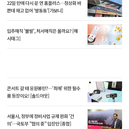
22일 만에 다시 문 연 홈플러스…정상화 바
쁜데 재고 없어 ‘발동동’[가보니]
입추매직 '불발', 처서매직은 올까요? [해
시태그]
콘서트 갈 때 응원봉만?⋯'최애' 위한 필수
품 등장이오! [솔드아웃]
서울시, 정부에 정비사업 규제 완화 '건
의'⋯국토부 "협의 중" 입장만 [종합]