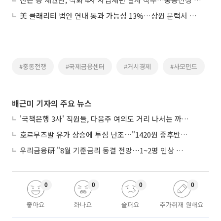
美 클래리티 법안 연내 통과 가능성 13%…상원 문턱서 제동
#중동전쟁
#국제금융센터
#거시경제
#사모펀드
배근미 기자의 주요 뉴스
'국책은행 3사' 직원들, 다음주 여의도 거리 나서는 까닭은
호르무즈발 유가 상승에 투심 난조⋯"1420원 중후반 등락"
우리금융硏 "8월 기준금리 동결 전망⋯1~2명 인상 소수의견 낼 것"
0
0
0
0
좋아요
화나요
슬퍼요
추가취재 원해요