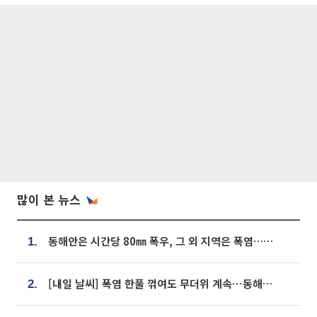
많이 본 뉴스
동해안은 시간당 80㎜ 폭우, 그 외 지역은 폭염…‘극과 극 날씨’
1.
[내일 날씨] 폭염 한풀 꺾여도 무더위 계속⋯동해안 이틀 연속 비
2.