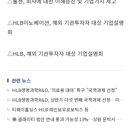
△툴젠, 회사에 대한 이해증진 및 기업가치 제고
△HLB이노베이션, 해외 기관투자자 대상 기업설명
회
△HLB, 해외 기관투자자 대상 기업설명회
관련 뉴스
HLB생명과학R&D, '의료용 대마' 특구 "국책과제 선정"
HLB생명과학R&D, 상반기 다섯 번째 국책과제 선정…미량 칸나비노이드 신약 개발 개시
티웨이홀딩스·HLB·레인보우로보틱스 등
美 클래리티 법안 연내 통과 가능성 13%…상원 문턱서 제동