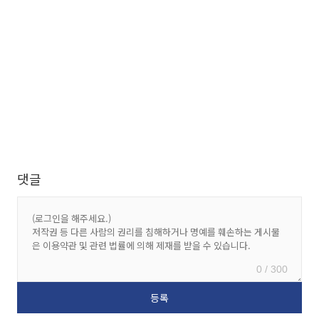
댓글
0 / 300