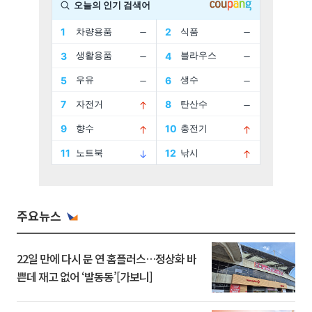
주요뉴스
22일 만에 다시 문 연 홈플러스…정상화 바
쁜데 재고 없어 ‘발동동’[가보니]