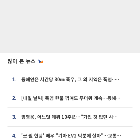
많이 본 뉴스
동해안은 시간당 80㎜ 폭우, 그 외 지역은 폭염…‘극과 극 날씨’
1.
[내일 날씨] 폭염 한풀 꺾여도 무더위 계속⋯동해안 이틀 연속 비
2.
임영웅, 어느덧 데뷔 10주년⋯"가진 것 없던 시절, 내 앞엔 20명의 팬뿐"
3.
'굿 윌 헌팅' 배우 "기아 EV2 덕분에 살아"…교통사고 후 안전성 극찬
4.