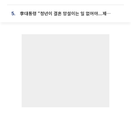
李대통령 “청년이 결혼 망설이는 일 없어야...제도상 불이익 조사”
5.