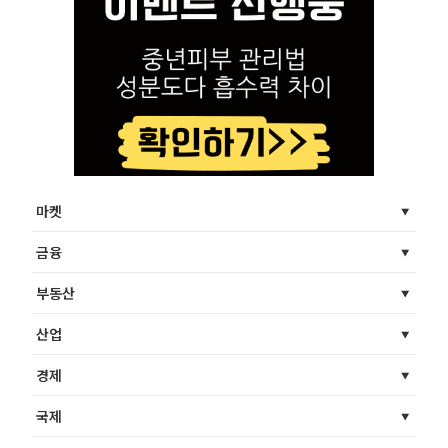
마켓
금융
부동산
산업
경제
국제