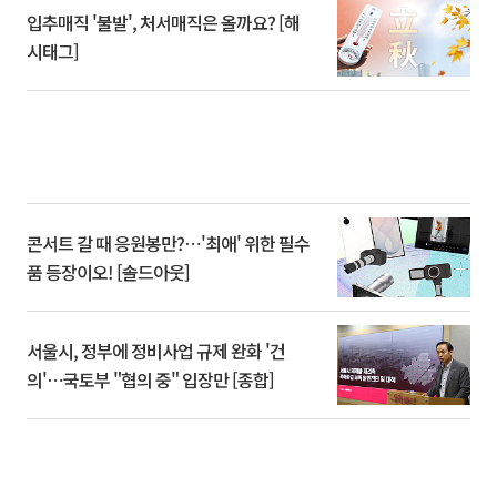
입추매직 '불발', 처서매직은 올까요? [해
시태그]
콘서트 갈 때 응원봉만?⋯'최애' 위한 필수
품 등장이오! [솔드아웃]
서울시, 정부에 정비사업 규제 완화 '건
의'⋯국토부 "협의 중" 입장만 [종합]