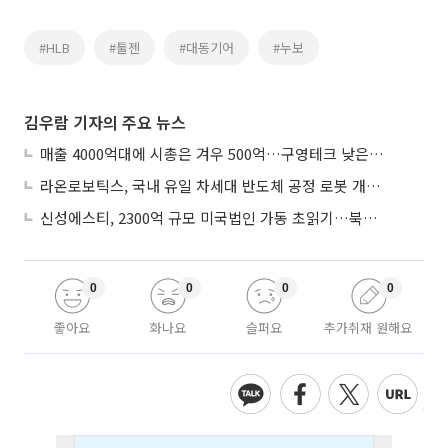
#HLB
#툴젠
#대동기어
#누보
김우람 기자의 주요 뉴스
매출 4000억대에 시총은 겨우 500억…구영테크 낮은 몸값에 저가 승계 마무리
라온로보틱스, 국내 유일 차세대 반도체 공정 로봇 개발 ‘고객사 테스트 진행’
신성에스티, 2300억 규모 미국법인 가동 초읽기…북미 ESS 공략 본격화
0
0
0
0
좋아요
화나요
슬퍼요
추가취재 원해요