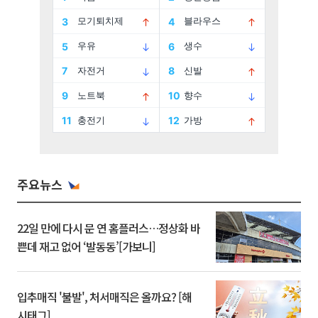
주요뉴스
22일 만에 다시 문 연 홈플러스…정상화 바
쁜데 재고 없어 ‘발동동’[가보니]
입추매직 '불발', 처서매직은 올까요? [해
시태그]