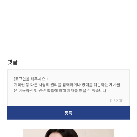
댓글
0 / 300