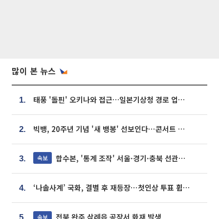
많이 본 뉴스
태풍 '돌핀' 오키나와 접근…일본기상청 경로 업데이트
1.
빅뱅, 20주년 기념 '새 뱅봉' 선보인다⋯콘서트 앞두고 팝업 개최
2.
합수본, '통계 조작' 서울·경기·충북 선관위 등 추가 압수수색
속보
3.
‘나솔사계’ 국화, 결별 후 재등장⋯첫인상 투표 휩쓸고 ‘인기녀’ 등극
4.
전북 완주 삼례읍 공장서 화재 발생
속보
5.