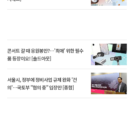
콘서트 갈 때 응원봉만?⋯'최애' 위한 필수
품 등장이오! [솔드아웃]
서울시, 정부에 정비사업 규제 완화 '건
의'⋯국토부 "협의 중" 입장만 [종합]