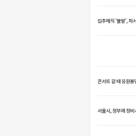
입추매직 '불발', 처
콘서트 갈 때 응원봉만
서울시, 정부에 정비사