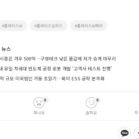
#폴라리스AI
#폴라리스오피스
#폴라리스AI파마
 뉴스
 시총은 겨우 500억…구영테크 낮은 몸값에 저가 승계 마무리
 유일 차세대 반도체 공정 로봇 개발 ‘고객사 테스트 진행’
0억 규모 미국법인 가동 초읽기…북미 ESS 공략 본격화
0
0
화나요
슬퍼요
추