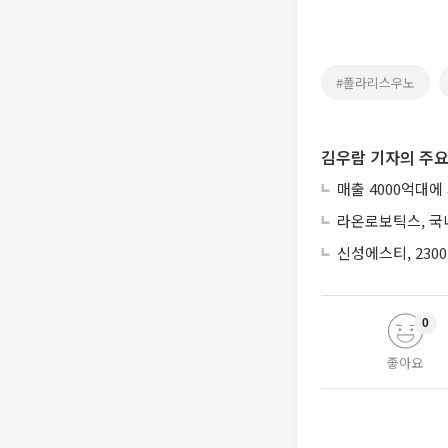
#폴라리스우노
김우람 기자의 주요
매출 4000억대에
라온로보틱스, 국내
신성에스티, 230
0
좋아요