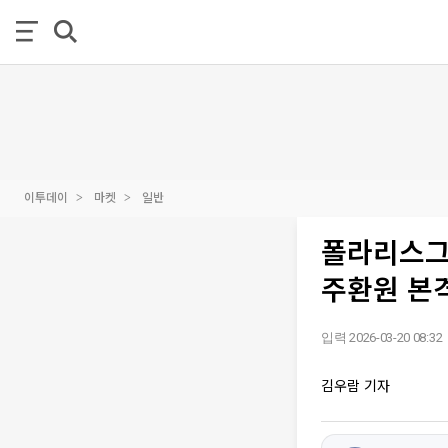
이투데이
마켓
일반
폴라리스그룹
주환원 본
입력 2026-03-20 08:32
김우람 기자