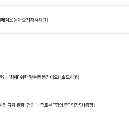
서매직은 올까요? [해시태그]
?⋯'최애' 위한 필수품 등장이오! [솔드아웃]
업 규제 완화 '건의'⋯국토부 "협의 중" 입장만 [종합]