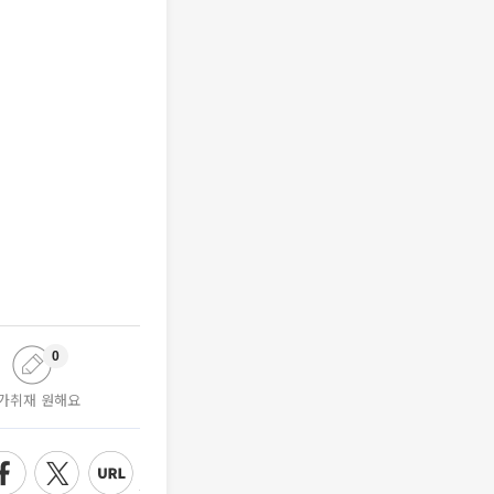
0
가취재 원해요