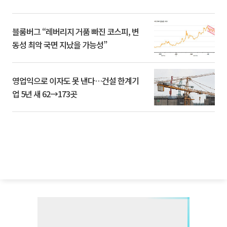
블룸버그 “레버리지 거품 빠진 코스피, 변
동성 최악 국면 지났을 가능성”
영업익으로 이자도 못 낸다…건설 한계기
업 5년 새 62→173곳