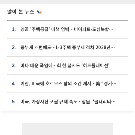
많이 본 뉴스
영끌 '주택공급' 대책 임박⋯비아파트·도심복합까지 총동원
1.
종부세 개편에도…1·3주택 종부세 격차 2028년부터 확대
2.
바다 태운 폭염에…회 한 접시도 ‘히트플레이션’
3.
이란, 미국에 호르무즈 합의 조건 제시…美 “경기 아직 안 끝나” [종합]
4.
미국, 가상자산 포괄 규제 속도…상원, ‘클래리티법’ 9월 절차투표 추진
5.