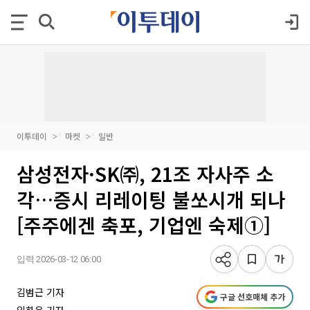
이투데이
마켓
일반
삼성전자·SK㈜, 21조 자사주 소
각…증시 리레이팅 불쏘시개 되나
[주주에겐 축포, 기업엔 숙제①]
입력 2026-03-12 06:00
김범근 기자
구글 선호매체 추가