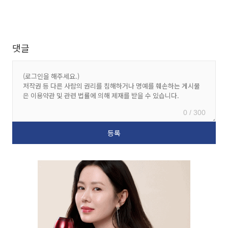
댓글
0 / 300