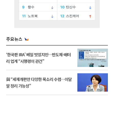
주요뉴스
‘한국판 IRA’ 베일 벗었지만…반도체·배터
리 업계 “시행령이 관건”
與 “세제개편안 다양한 목소리 수렴…이달
말 정리 가능성”