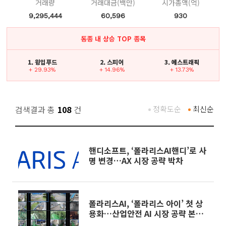
거래량
거래대금(백만)
시가총액(억)
9,295,444
60,596
930
동종 내 상승 TOP 종목
1. 윙입푸드
2. 스피어
3. 에스트래픽
+ 29.93%
+ 14.96%
+ 13.73%
검색결과 총
108
건
정확도순
최신순
핸디소프트, ‘폴라리스AI핸디’로 사
명 변경…AX 시장 공략 박차
폴라리스AI, ‘폴라리스 아이’ 첫 상
용화…산업안전 AI 시장 공략 본격
화