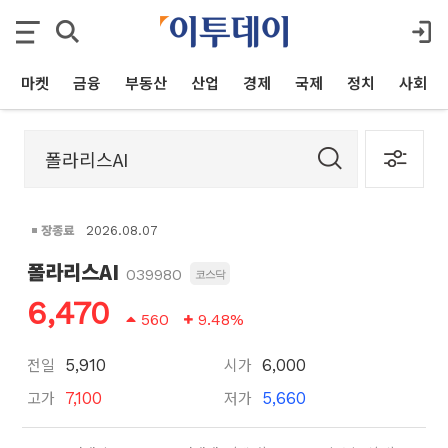
마켓
금융
부동산
산업
경제
국제
정치
사회
장종료
2026.08.07
폴라리스AI
039980
코스닥
6,470
560
9.48%
전일
시가
5,910
6,000
고가
저가
7,100
5,660