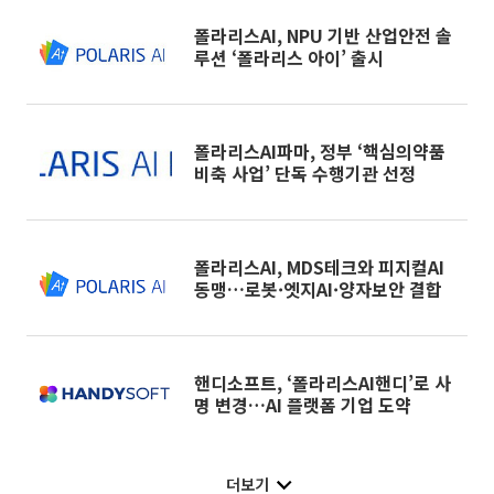
폴라리스AI, NPU 기반 산업안전 솔
루션 ‘폴라리스 아이’ 출시
폴라리스AI파마, 정부 ‘핵심의약품
비축 사업’ 단독 수행기관 선정
폴라리스AI, MDS테크와 피지컬AI
동맹…로봇·엣지AI·양자보안 결합
핸디소프트, ‘폴라리스AI핸디’로 사
명 변경…AI 플랫폼 기업 도약
더보기