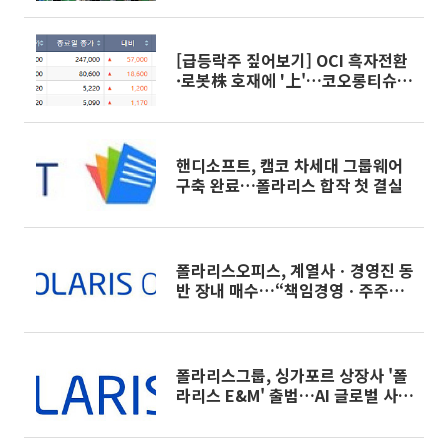
[급등락주 짚어보기] OCI 흑자전환
·로봇株 호재에 '上'…코오롱티슈
진 3거래일 연속 '下'
핸디소프트, 캠코 차세대 그룹웨어
구축 완료…폴라리스 합작 첫 결실
폴라리스오피스, 계열사ㆍ경영진 동
반 장내 매수…“책임경영ㆍ주주가
치 제고”
폴라리스그룹, 싱가포르 상장사 '폴
라리스 E&M' 출범…AI 글로벌 사업
거점 확보