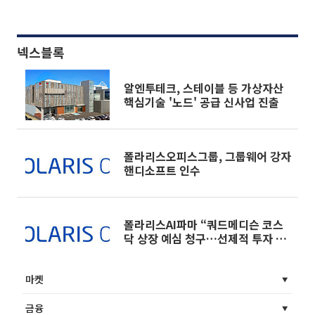
넥스블록
알엔투테크, 스테이블 등 가상자산
핵심기술 '노드' 공급 신사업 진출
폴라리스오피스그룹, 그룹웨어 강자
핸디소프트 인수
폴라리스AI파마 “쿼드메디슨 코스
닥 상장 예심 청구…선제적 투자 성
과 재조명”
마켓
금융