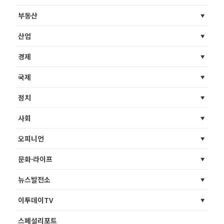
부동산
산업
경제
국제
정치
사회
오피니언
문화·라이프
뉴스발전소
이투데이TV
스페셜리포트