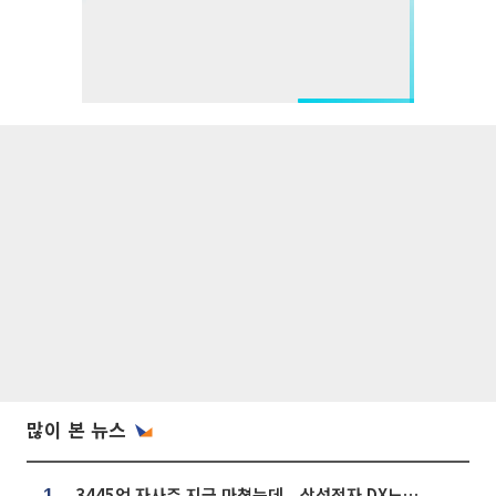
많이 본 뉴스
3445억 자사주 지급 마쳤는데...삼성전자 DX노조, 뒤늦은 '떼쓰기 집회'
1.