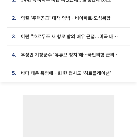
영끌 '주택공급' 대책 임박⋯비아파트·도심복합까지 총동원
2.
이란 “호르무즈 새 항로 합의 매우 근접...미국 배상 먼저”
3.
우성빈 기장군수 ‘유튜브 정치’에…국민의힘 군의원들 집단 반발
4.
바다 태운 폭염에…회 한 접시도 ‘히트플레이션’
5.