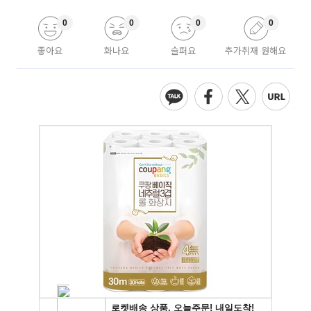
0
0
0
0
좋아요
화나요
슬퍼요
추가취재 원해요