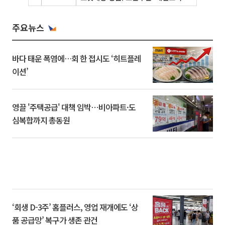
주요뉴스
바다 태운 폭염에…회 한 접시도 ‘히트플레
이션’
영끌 '주택공급' 대책 임박⋯비아파트·도
심복합까지 총동원
‘회생 D-3주’ 홈플러스, 영업 재개에도 ‘상
품 공급망’ 복구가 생존 관건