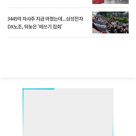
3445억 자사주 지급 마쳤는데...삼성전자
DX노조, 뒤늦은 '떼쓰기 집회'