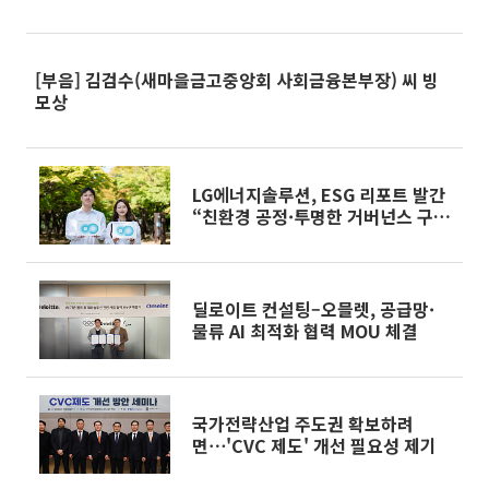
[부음] 김검수(새마을금고중앙회 사회금융본부장) 씨 빙
모상
LG에너지솔루션, ESG 리포트 발간
“친환경 공정·투명한 거버넌스 구
축”
딜로이트 컨설팅–오믈렛, 공급망·
물류 AI 최적화 협력 MOU 체결
국가전략산업 주도권 확보하려
면⋯'CVC 제도' 개선 필요성 제기