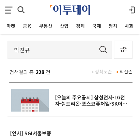
마켓
금융
부동산
산업
경제
국제
정치
사회
검색결과 총
228
건
정확도순
최신순
[오늘의 주요공시] 삼성전자·LG전
자·셀트리온·포스코퓨처엠·SK이
노베이션·케이뱅크 등
[인사] SGI서울보증