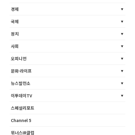
경제
국제
정치
사회
오피니언
문화·라이프
뉴스발전소
이투데이TV
스페셜리포트
Channel 5
위너스IR클럽