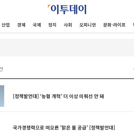
산업
경제
국제
정치
사회
오피니언
문화·라이프
건
[정책발언대] ‘농협 개혁’ 더 이상 미뤄선 안 돼
국가경쟁력으로 떠오른 '맑은 물 공급' [정책발언대]