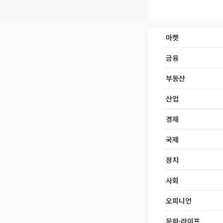
마켓
금융
부동산
산업
경제
국제
정치
사회
오피니언
문화·라이프