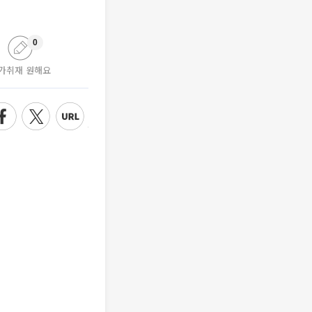
0
가취재 원해요