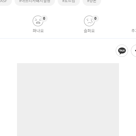
#ASF
#아프리카돼지열병
#도드람
#양돈
0
0
화나요
슬퍼요
추