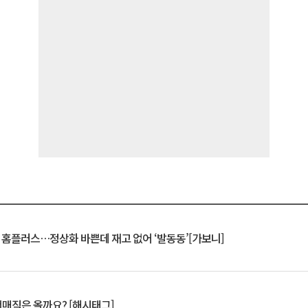
연 홈플러스…정상화 바쁜데 재고 없어 ‘발동동’[가보니]
서매직은 올까요? [해시태그]