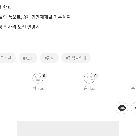
 할 때
들의 품으로, 3차 항만재개발 기본계획
 첫 일자리 도전 설명서
연구개발
#KEIT
#감사
#정책발언대
0
0
화나요
슬퍼요
추