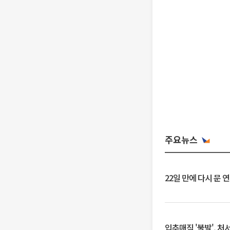
주요뉴스
22일 만에 다시 문 
입추매직 '불발', 처