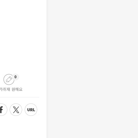
0
가취재 원해요