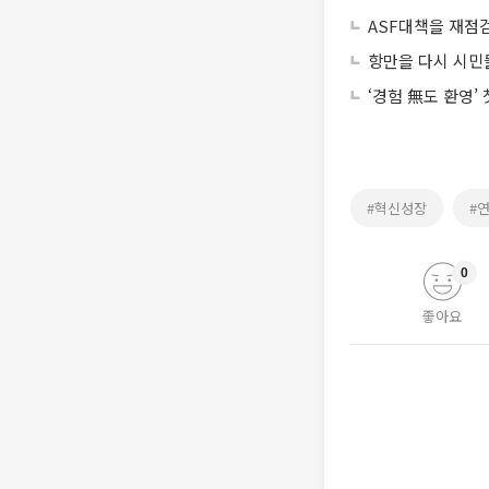
ASF대책을 재점검
항만을 다시 시민
‘경험 無도 환영’
#혁신성장
#
0
좋아요