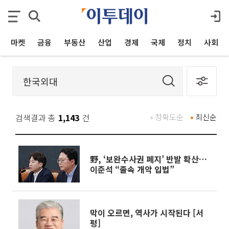
마켓
금융
부동산
산업
경제
국제
정치
사회
검색결과 총
1,143
건
정확도순
최신순
野, ‘보완수사권 폐지’ 반발 확산…
이준석 “졸속 개악 입법”
막이 오르면, 역사가 시작된다 [서
평]