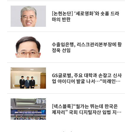
[논현논단] ‘세로영화’와 숏폼 드라
마의 반란
수출입은행, 리스크관리본부장에 황
정욱 선임
GS글로벌, 주요 대학과 손잡고 신사
업 아이디어 발굴 나서…“미래인재
육성”
[넥스블록]“월가는 뛰는데 한국은
제자리” 국회 디지털자산 입법 지연
경고