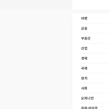
마켓
금융
부동산
산업
경제
국제
정치
사회
오피니언
문화·라이프