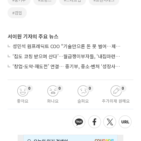
#컴업
서이원 기자의 주요 뉴스
성민석 원프레딕트 COO “기술만으론 돈 못 벌어…제조 AI도 제품 돼야”
‘집도 코칭 받으며 산다’…월급쟁이부자들, ‘내집마련’ 신청 증가세
‘창업-도약-재도전’ 연결… 중기부, 중소·벤처 ‘성장사다리’ 짓는다
0
0
0
0
좋아요
화나요
슬퍼요
추가취재 원해요