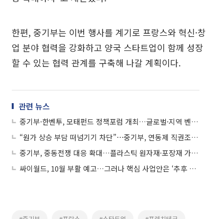
한편, 중기부는 이번 행사를 계기로 프랑스와 혁신·창
업 분야 협력을 강화하고 양국 스타트업이 함께 성장
할 수 있는 협력 관계를 구축해 나갈 계획이다.
관련 뉴스
중기부·한벤투, 모태펀드 정책포럼 개최…글로벌·지역 벤처투자 논의
“원가 상승 부담 떠넘기기 차단”⋯중기부, 연동제 직권조사 착수
중기부, 중동전쟁 대응 확대…플라스틱 원자재·포장재 가격 점검
싸이월드, 10월 부활 예고…그러나 핵심 사업안은 ‘추후 공개’
#중기부
#프랑스
#스타트업
#프렌치테크