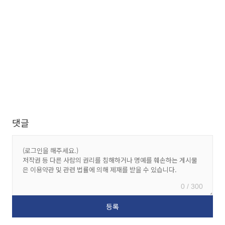
댓글
0 / 300