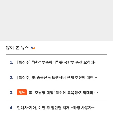
많이 본 뉴스
[특징주] “탄약 부족하다“ 美 국방부 증산 요청에⋯국내 방산주 급등세
1.
[특징주] 美 중국산 광트랜시버 규제 추진에 대한광통신 등 광통신株 강세
2.
李 ‘호남형 대입’ 제안에 교육청·지역대학 서·논술형 입시 연계 '착수'
단독
3.
현대차·기아, 이번 주 임단협 재개…하청 사용자성 재심도 ‘변수’
4.