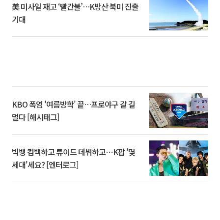
美 미사일 재고 ‘빨간불’…K방산 북미 진출
기대
KBO 폭염 '여름방학' 끝…프로야구 갈 길
멀다 [해시태그]
빅뱅 컴백하고 튜이드 데뷔하고⋯K팝 '몇
세대'세요? [엔터로그]