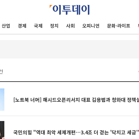
산업
경제
국제
정치
사회
오피니언
문화·라이프
건
[노트북 너머] 해시드오픈리서치 대표 김용범과 청와대 정책
국민의힘 "역대 최악 세제개편…3.4조 더 걷는 '닥치고 세금'