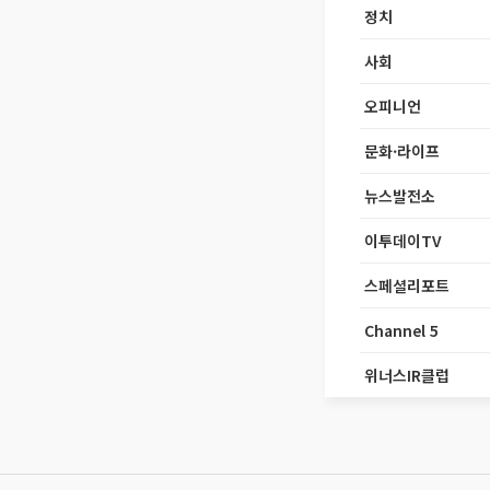
정치
사회
오피니언
문화·라이프
뉴스발전소
이투데이TV
스페셜리포트
Channel 5
위너스IR클럽