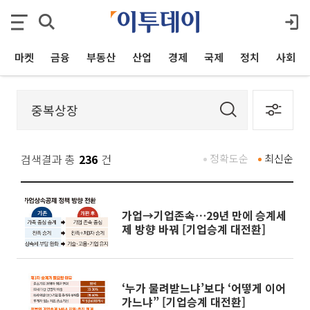
마켓
금융
부동산
산업
경제
국제
정치
사회
검색결과 총
236
건
정확도순
최신순
가업→기업존속⋯29년 만에 승계세
제 방향 바꿔 [기업승계 대전환]
‘누가 물려받느냐’보다 ‘어떻게 이어
가느냐” [기업승계 대전환]