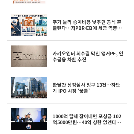
주가 눌러 승계비용 낮추던 공식 흔
들린다…저PBR·EB에 세금 역풍
[기업승계 대전환]
카카오엔터 회수길 막힌 앵커PE, 인
수금융 차환 추진
한달간 상장심사 청구 13건…하반
기 IPO 시장 ‘꿈틀’
1000억 탈세 잡아내면 포상금 102
억5000만원…40억 상한 없앤다
[2026 세제개편]