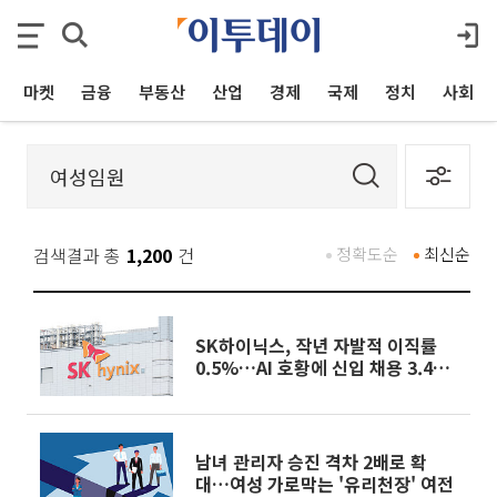
마켓
금융
부동산
산업
경제
국제
정치
사회
검색결과 총
1,200
건
정확도순
최신순
SK하이닉스, 작년 자발적 이직률
0.5%…AI 호황에 신입 채용 3.4배
확대
남녀 관리자 승진 격차 2배로 확
대…여성 가로막는 '유리천장' 여전