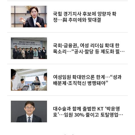
포트]
국힘 경기지사 후보에 양향자 확
정…與 추미애와 맞대결
국회·금융권, 여성 리더십 확대 한
목소리…“공시·할당 등 제도화 필
요”
여성임원 확대만으론 한계⋯“성과
배분제·조직혁신 병행돼야”
대수술과 함께 출범한 KT ‘박윤영
호’…임원 30% 줄이고 토탈영업센
터 폐지