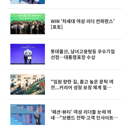
WIN '차세대 여성 리더 컨퍼런스'
[포토]
롯데물산, 남녀고용평등 우수기업
선정⋯대통령표창 수상
“임원 향한 길, 좁고 높은 문턱 여
전...커리어 성장 보장 체계 필
요”(현직 인터뷰)[소비재 기업 유리
천장 리포트]
‘패션·뷰티’ 여성 리더들 눈에 띄
네⋯“브랜드 전략·고객 인사이트
큰 역할”[소비재 기업 유리천장 리