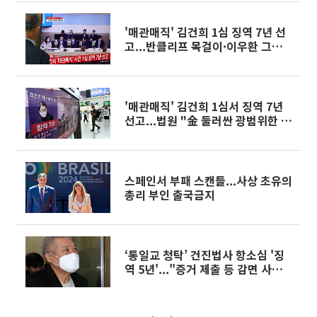
'매관매직' 김건희 1심 징역 7년 선
고...반클리프 목걸이·이우환 그림
등 전부 유죄 [종합]
'매관매직' 김건희 1심서 징역 7년
선고...법원 "金 둘러싼 광범위한 청
탁" [상보]
스페인서 부패 스캔들...사상 초유의
총리 부인 출국금지
‘통일교 청탁’ 건진법사 항소심 '징
역 5년'..."증거 제출 등 감면 사유
있어"