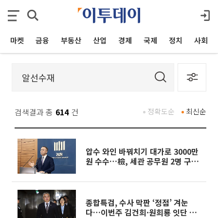
마켓
금융
부동산
산업
경제
국제
정치
사회
검색결과 총
614
건
정확도순
최신순
압수 와인 바꿔치기 대가로 3000만
원 수수…檢, 세관 공무원 2명 구속
기소
종합특검, 수사 막판 ‘정점’ 겨눈
다…이번주 김건희·원희룡 잇단 소