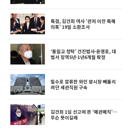
환
특검, 김건희 여사 ‘관저 이전 특혜
의혹’ 19일 소환조사
‘통일교 청탁’ 건진법사·윤영호, 대
법서 징역5년·1년6개월 확정
밀수로 압류한 와인 암시장 빼돌리
려던 세관직원 구속
김건희 1심 선고에 뜬 ‘매관매직’⋯
무슨 뜻이길래