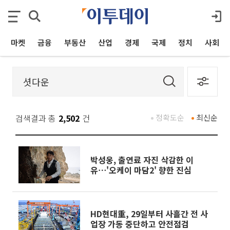
마켓
금융
부동산
산업
경제
국제
정치
사회
검색결과 총
2,502
건
정확도순
최신순
박성웅, 출연료 자진 삭감한 이
유⋯'오케이 마담2' 향한 진심
HD현대重, 29일부터 사흘간 전 사
업장 가동 중단하고 안전점검