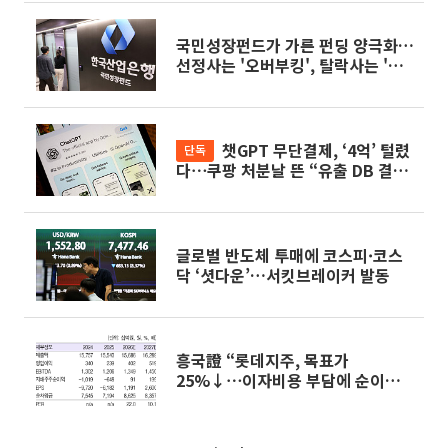
국민성장펀드가 가른 펀딩 양극화…
선정사는 '오버부킹', 탈락사는 '셧
다운' 위기
챗GPT 무단결제, ‘4억’ 털렸
단독
다⋯쿠팡 처분날 뜬 “유출 DB 결합
범죄” 경고 [AI 구독 시스템의 덫]
글로벌 반도체 투매에 코스피·코스
닥 ‘셧다운’…서킷브레이커 발동
흥국證 “롯데지주, 목표가
25%↓⋯이자비용 부담에 순이익
제한적"