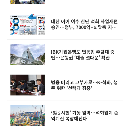
대산 이어 여수 산단 석화 사업재편
승인⋯정부, 7000억+α 맞춤 지원
[종합]
IBK기업은행도 변동형 주담대 중
단⋯은행권 ‘대출 셧다운’ 확산
범용 버리고 고부가로⋯K-석화, 생
존 위한 '선택과 집중'
‘9兆 샤힌’ 가동 임박…석화업계 손
익계산 복잡해진다